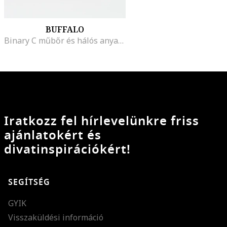
BUFFALO
Binary C műbőr és hálós anyagú sneaker vastag talppal
Iratkozz fel hírlevelünkre friss
ajánlatokért és
divatinspirációkért!
SEGÍTSÉG
GYIK
Visszaküldési információ