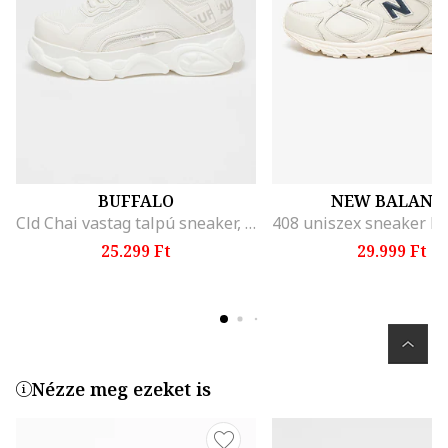
BUFFALO
NEW BALANC
Cld Chai vastag talpú sneaker, Fehér
25.299 Ft
29.999 Ft
Nézze meg ezeket is