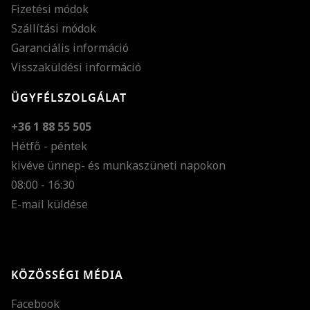
Fizetési módok
Szállítási módok
Garanciális információ
Visszaküldési információ
ÜGYFÉLSZOLGÁLAT
+36 1 88 55 505
Hétfő - péntek
kivéve ünnep- és munkaszüneti napokon
Szöveg méretének n
08:00 - 16:30
E-mail küldése
Szöveg méretének c
Szóköz növelése
Szóköz csökkentése
KÖZÖSSÉGI MÉDIA
Sortávolság növelés
Facebook