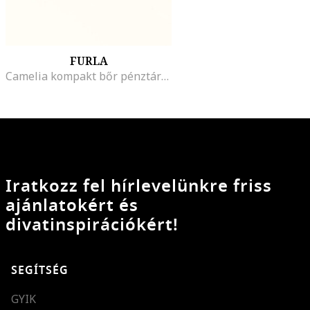
FURLA
Camelia kompakt bőr pénztárca, Homokbarna
Iratkozz fel hírlevelünkre friss
ajánlatokért és
divatinspirációkért!
SEGÍTSÉG
GYIK