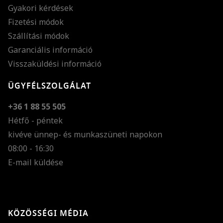
Gyakori kérdések
Fizetési módok
Szállítási módok
Garanciális információ
Visszaküldési információ
ÜGYFÉLSZOLGÁLAT
+36 1 88 55 505
Hétfő - péntek
kivéve ünnep- és munkaszüneti napokon
Szöveg méretének n
08:00 - 16:30
E-mail küldése
Szöveg méretének c
Szóköz növelése
Szóköz csökkentése
KÖZÖSSÉGI MÉDIA
Sortávolság növelés