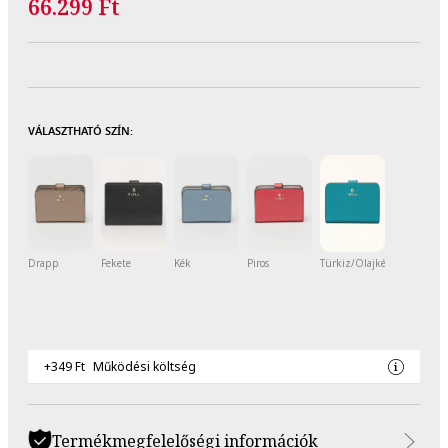
66.299 Ft
VÁLASZTHATÓ SZÍN:
Drapp
Fekete
Kék
Piros
Türkiz/Olajkék
+349 Ft
Működési költség
Termékmegfelelőségi információk