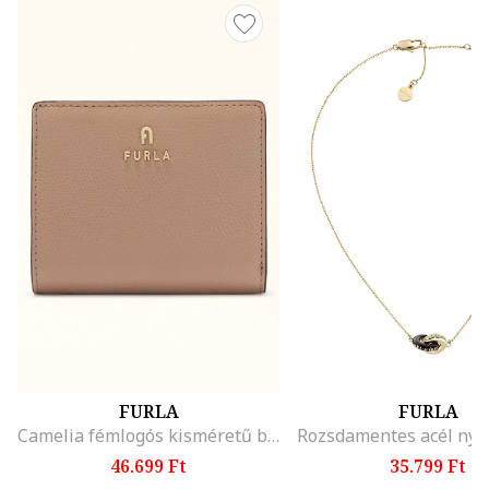
FURLA
FURLA
Camelia fémlogós kisméretű bőr pénztárca, Homokbarna
46.699 Ft
35.799 Ft