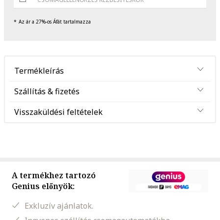
Az ár a 27%-os Áfát tartalmazza
Termékleírás
Szállítás & fizetés
Visszaküldési feltételek
A termékhez tartozó
Genius előnyök:
Exkluzív ajánlatok.