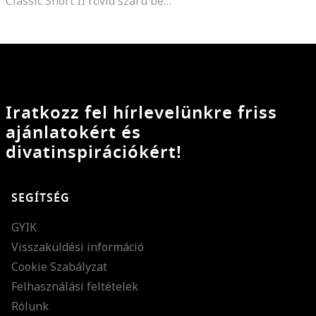
Classic Short II rövid szárú bebújós nyersbőr csizma
Iratkozz fel hírlevelünkre friss
ajánlatokért és
divatinspirációkért!
SEGÍTSÉG
GYIK
Visszaküldési információ
Cookie Szabályzat
Felhasználási feltételek
Rólunk