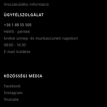
Visszaküldési információ
ÜGYFÉLSZOLGÁLAT
+36 1 88 55 505
Hétfő - péntek
kivéve ünnep- és munkaszüneti napokon
Szöveg méretének n
08:00 - 16:30
E-mail küldése
Szöveg méretének c
Szóköz növelése
Szóköz csökkentése
KÖZÖSSÉGI MÉDIA
Sortávolság növelés
Facebook
Sortávolság csökken
Instagram
Színek invertálása
Youtube