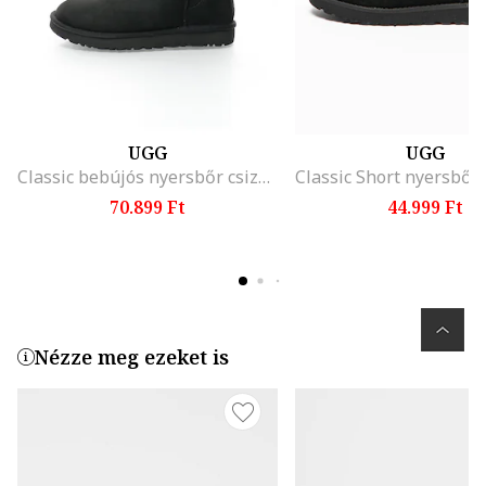
UGG
UGG
Classic bebújós nyersbőr csizma
70.899 Ft
44.999 Ft
Nézze meg ezeket is