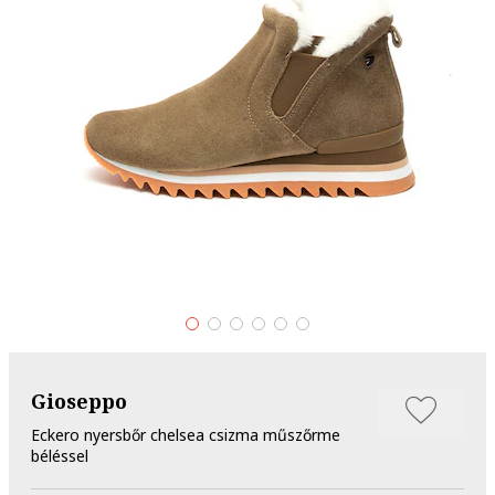
Gioseppo
Eckero nyersbőr chelsea csizma műszőrme
béléssel