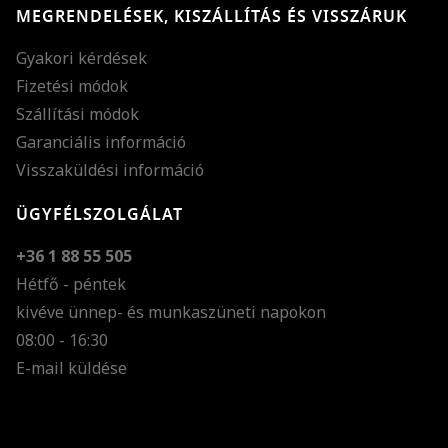
MEGRENDELÉSEK, KISZÁLLÍTÁS ÉS VISSZÁRUK
Gyakori kérdések
Fizetési módok
Szállítási módok
Garanciális információ
Visszaküldési információ
ÜGYFÉLSZOLGÁLAT
+36 1 88 55 505
Hétfő - péntek
kivéve ünnep- és munkaszüneti napokon
Szöveg méretének n
08:00 - 16:30
E-mail küldése
Szöveg méretének c
Szóköz növelése
Szóköz csökkentése