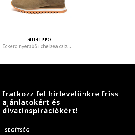
GIOSEPPO
Eckero nyersbőr chelsea csizma műszőrme béléssel
Iratkozz fel hírlevelünkre friss
ajánlatokért és
divatinspirációkért!
SEGÍTSÉG