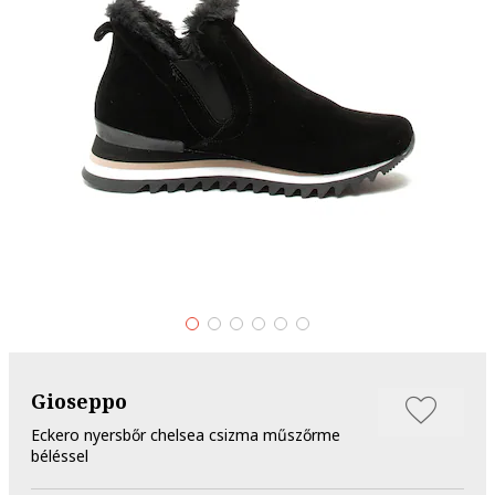
Gioseppo
Eckero nyersbőr chelsea csizma műszőrme
béléssel