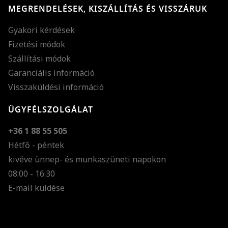
MEGRENDELÉSEK, KISZÁLLÍTÁS ÉS VISSZÁRUK
Gyakori kérdések
Fizetési módok
Szállítási módok
Garanciális információ
Visszaküldési információ
ÜGYFÉLSZOLGÁLAT
+36 1 88 55 505
Hétfő - péntek
kivéve ünnep- és munkaszüneti napokon
Szöveg méretének n
08:00 - 16:30
E-mail küldése
Szöveg méretének c
Szóköz növelése
Szóköz csökkentése