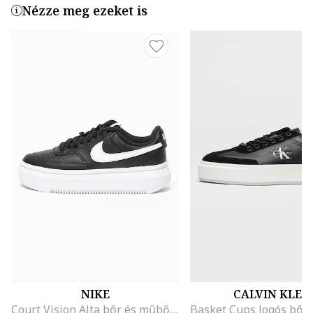
Nézze meg ezeket is
NIKE
CALVIN KLEI
Court Vision Alta bőr és műbőr flatform sneaker, Fehér/Fekete