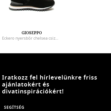
GIOSEPPO
Eckero nyersbőr chelsea csizma műszőrme béléssel
Iratkozz fel hírlevelünkre friss
ajánlatokért és
divatinspirációkért!
SEGÍTSÉG