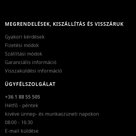
MEGRENDELÉSEK, KISZÁLLÍTÁS ÉS VISSZÁRUK
Gyakori kérdések
Fizetési módok
Szállítási módok
Garanciális információ
Visszaküldési információ
ÜGYFÉLSZOLGÁLAT
+36 1 88 55 505
Hétfő - péntek
kivéve ünnep- és munkaszüneti napokon
Szöveg méretének n
08:00 - 16:30
E-mail küldése
Szöveg méretének c