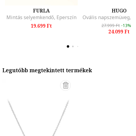
FURLA
HUGO
Mintás selyemkendő, Eperszín
19.699 Ft
27.999 Ft
-13%
24.099 Ft
Legutóbb megtekintett termékek