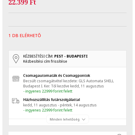
22.399 Ft
1 DB ELÉRHETŐ
KÉZBESÍTÉSI CÍM:
PEST - BUDAPESTI
Kézbesítési cím frissítése
Csomagautomaták és Csomagpontok
Becsült csomagátvétel kezdete: GLS Automata SHELL
Budapest I. Ker.
Től kezdve
kedd, 11 augusztus
- ingyenes 22999 forint felett
Házhozszállítás futárszolgálattal
kedd, 11 augusztus - péntek, 14 augusztus
- ingyenes 22999 forint felett
Minden lehetőség