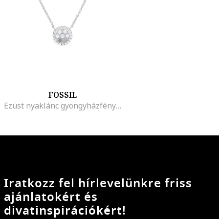
FOSSIL
Ezüst nyaklánc gyöngyházfényű részletekkel
Iratkozz fel hírlevelünkre friss
ajánlatokért és
divatinspirációkért!