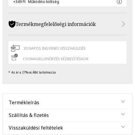
+349 Ft
Működési költség
Termékmegfelelőségi információk
30 NAPOS INGYENES VISSZAKÜLDÉS
CSOMAGELLENŐRZÉS KÉZBESÍTÉSKOR
Az ár a 27%-os Áfát tartalmazza
Termékleírás
Szállítás & fizetés
Visszaküldési feltételek