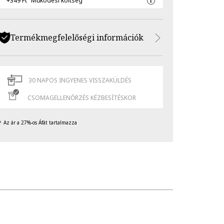
+349 Ft
Működési költség
Termékmegfelelőségi információk
30 NAPOS INGYENES VISSZAKÜLDÉS
CSOMAGELLENŐRZÉS KÉZBESÍTÉSKOR
Az ár a 27%-os Áfát tartalmazza