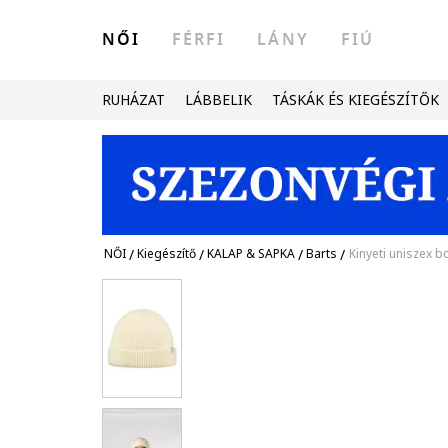
NŐI
FÉRFI
LÁNY
FIÚ
RUHÁZAT
LÁBBELIK
TÁSKÁK ÉS KIEGÉSZÍTŐK
NŐI
/
Kiegészítő
/
KALAP & SAPKA
/
Barts
/
Kinyeti uniszex 