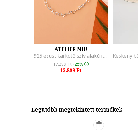
ATELIER MIU
925 ezüst karkötő szív alakú részletekkel, Ezüstszín
17.299 Ft
-25%
12.899 Ft
Legutóbb megtekintett termékek