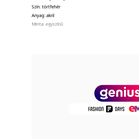
Szín: törtfehér
Anyag: akril
Minta: egyszínű
Évszak: ősz-tél
Részletek: bordázott megjelenés
Összetétel
Külső anyag: 100% akril
Termékszám
BU-2983-Z-10