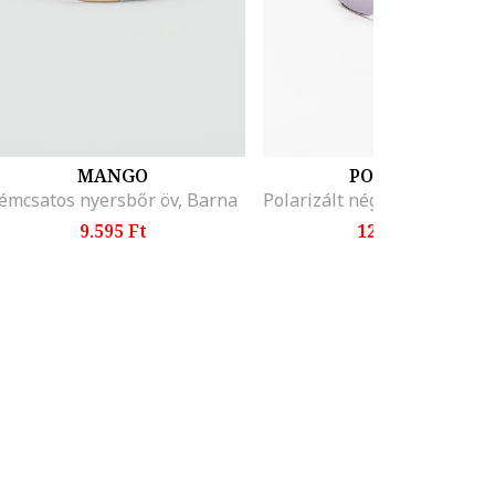
MANGO
POLAROID
émcsatos nyersbőr öv, Barna
9.595 Ft
12.999 Ft