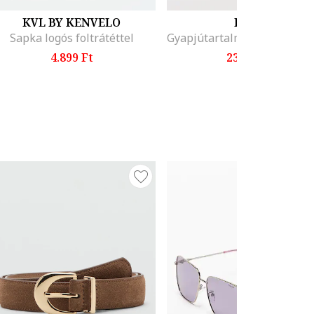
KVL BY KENVELO
HUGO
Sapka logós foltrátéttel
4.899 Ft
23.699 Ft