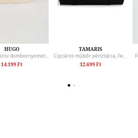
HUGO
TAMARIS
Keskeny bőröv dombornyomott logóval, Bézs
Cipzáros műbőr pénztárca, Fekete
F
14.199 Ft
12.699 Ft