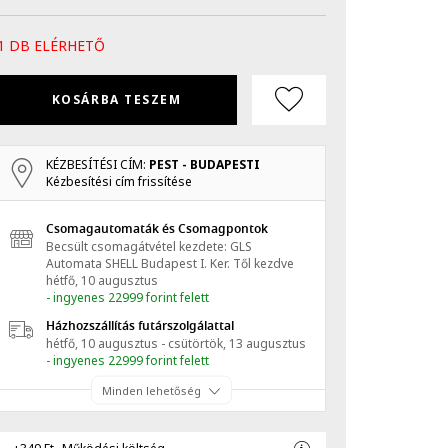
1 DB ELÉRHETŐ
KOSÁRBA TESZEM
KÉZBESÍTÉSI CÍM:
PEST - BUDAPESTI
Kézbesítési cím frissítése
Csomagautomaták és Csomagpontok
Becsült csomagátvétel kezdete: GLS
Automata SHELL Budapest I. Ker.
Től kezdve
hétfő, 10 augusztus
- ingyenes 22999 forint felett
Házhozszállítás futárszolgálattal
hétfő, 10 augusztus - csütörtök, 13 augusztus
- ingyenes 22999 forint felett
Minden lehetőség