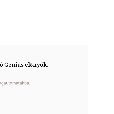
ó Genius előnyök:
magautomatákba.