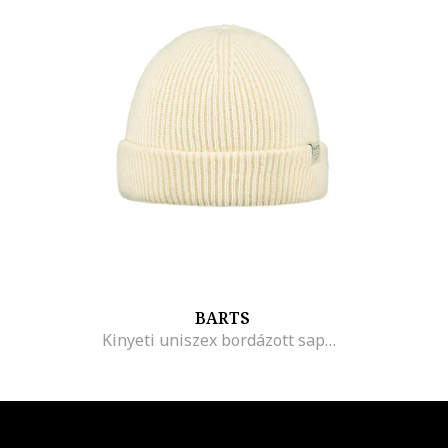
BARTS
Kinyeti uniszex bordázott sapka