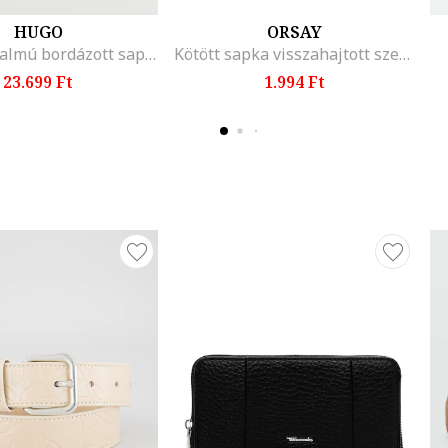
HUGO
ORSAY
Gyapjútartalmú bordázott sapka, Krémszín/Világosbézs
Kötött sapka visszahajtott szegéllyel, Halványlila
23.699 Ft
1.994 Ft