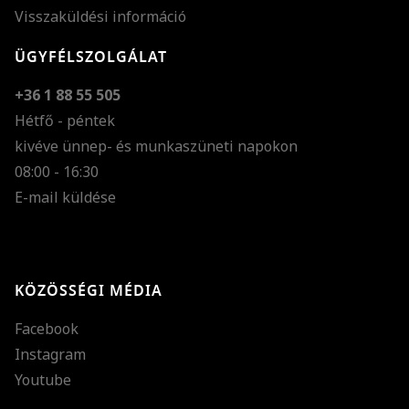
Visszaküldési információ
ÜGYFÉLSZOLGÁLAT
+36 1 88 55 505
Hétfő - péntek
kivéve ünnep- és munkaszüneti napokon
Szöveg méretének n
08:00 - 16:30
E-mail küldése
Szöveg méretének c
Szóköz növelése
Szóköz csökkentése
KÖZÖSSÉGI MÉDIA
Sortávolság növelés
Facebook
Sortávolság csökken
Instagram
Színek invertálása
Youtube