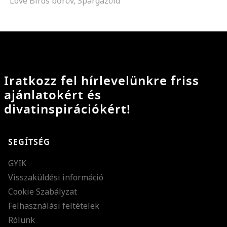
Love Birds bőröv, Spárgazöld
Iratkozz fel hírlevelünkre friss
ajánlatokért és
divatinspirációkért!
SEGÍTSÉG
GYIK
Visszaküldési információ
Cookie Szabályzat
Felhasználási feltételek
Rólunk