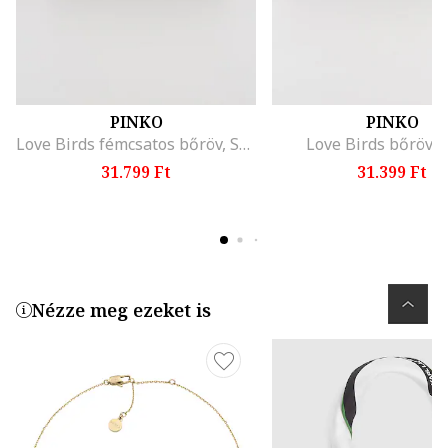
PINKO
PINKO
Love Birds fémcsatos bőröv, Sötétbarna
Love Birds bőröv, 
31.799 Ft
31.399 Ft
Nézze meg ezeket is