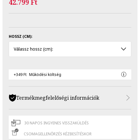
42.799 Ft
HOSSZ (CM):
Válassz hossz (cm):
+349 Ft
Működési költség
Termékmegfelelőségi információk
30 NAPOS INGYENES VISSZAKÜLDÉS
CSOMAGELLENŐRZÉS KÉZBESÍTÉSKOR