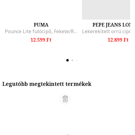
PUMA
PEPE JEANS LON
Pounce Lite futócipő, Fekete/Rózsaszín
12.599 Ft
12.899 Ft
Legutóbb megtekintett termékek