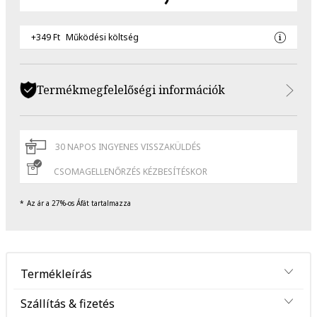
+349 Ft
Működési költség
Termékmegfelelőségi információk
30 NAPOS INGYENES VISSZAKÜLDÉS
CSOMAGELLENŐRZÉS KÉZBESÍTÉSKOR
Az ár a 27%-os Áfát tartalmazza
Termékleírás
Szállítás & fizetés