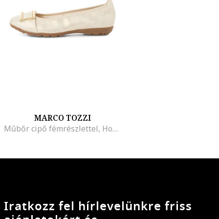
MARCO TOZZI
Műbőr cipő fémrészlettel, Homokbarna
Iratkozz fel hírlevelünkre friss