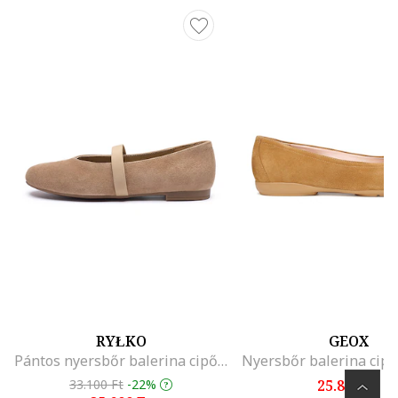
RYŁKO
GEOX
Pántos nyersbőr balerina cipő, Tevebarna
33.100 Ft
-22%
25.899 Ft