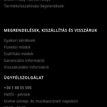
Termékvisszahívási bejelentések
MEGRENDELÉSEK, KISZÁLLÍTÁS ÉS VISSZÁRUK
Gyakori kérdések
Fizetési módok
Szállítási módok
Garanciális információ
Visszaküldési információ
ÜGYFÉLSZOLGÁLAT
+36 1 88 55 505
Hétfő - péntek
kivéve ünnep- és munkaszüneti napokon
Szöveg méretének n