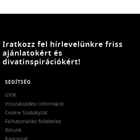
Iratkozz fel hírlevelünkre friss
ajánlatokért és
divatinspirációkért!
SEGÍTSÉG
GYIK
Visszaküldési információ
Cookie Szabályzat
Felhasználási feltételek
Rólunk
Kapcsolat