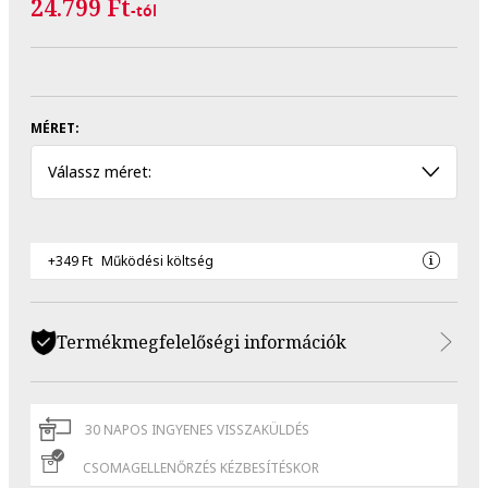
24.799 Ft
-tól
MÉRET:
Válassz méret:
+349 Ft
Működési költség
Termékmegfelelőségi információk
30 NAPOS INGYENES VISSZAKÜLDÉS
CSOMAGELLENŐRZÉS KÉZBESÍTÉSKOR