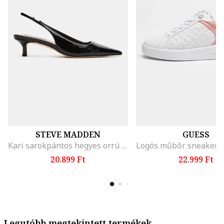
STEVE MADDEN
GUESS
Kari sarokpántos hegyes orrú cipő, Fekete
20.899 Ft
22.999 Ft
Legutóbb megtekintett termékek