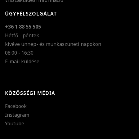
Visszaküldési információ
ÜGYFÉLSZOLGÁLAT
+36 1 88 55 505
Hétfő - péntek
kivéve ünnep- és munkaszüneti napokon
Szöveg méretének n
08:00 - 16:30
E-mail küldése
Szöveg méretének c
Szóköz növelése
Szóköz csökkentése
KÖZÖSSÉGI MÉDIA
Sortávolság növelés
Facebook
Sortávolság csökken
Instagram
Színek invertálása
Youtube
Szürke színárnyalato