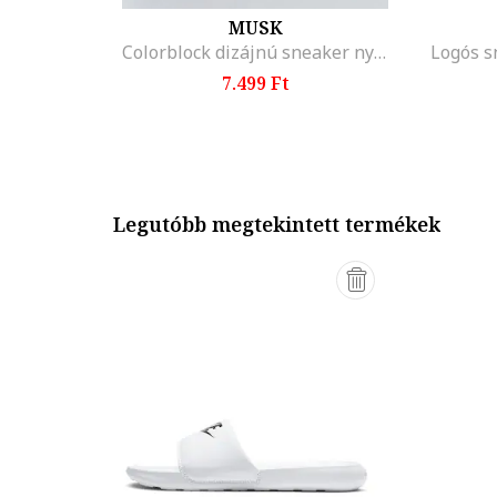
MUSK
Colorblock dizájnú sneaker nyersbőr hatású részletekkel, Szürke/Púderrózsaszín/Tengerészkék
Logós s
7.499 Ft
Legutóbb megtekintett termékek