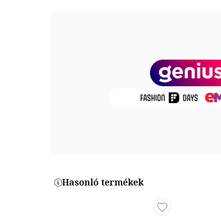
Felsőrész: egyéb anyagok
Belső anyag: egyéb anyagok
Talp anyaga: egyéb anyagok
Termékszám
CN9677-100
Hasonló termékek