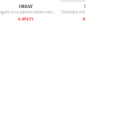
ORSAY
MUSK
Hegyes orrú pántos balerinacipő, Fekete
Telitalpú műbőr sneaker, F
6.494 Ft
8.399 Ft