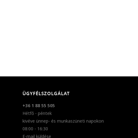
ÜGYFÉLSZOLGÁLAT
+36 1 88 55 505
Hétfő - péntek
kivéve ünnep- és munkaszüneti napokon
08:00 - 16:30
E-mail küldése