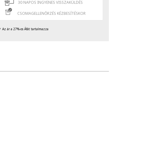
30 NAPOS INGYENES VISSZAKÜLDÉS
CSOMAGELLENŐRZÉS KÉZBESÍTÉSKOR
Az ár a 27%-os Áfát tartalmazza