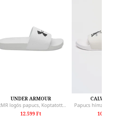
UNDER ARMOUR
CALVIN KLEIN
ARMR logós papucs, Koptatott fekete/Fehér
Papucs hímzett logóval, Fe
12.599 Ft
10.999 Ft