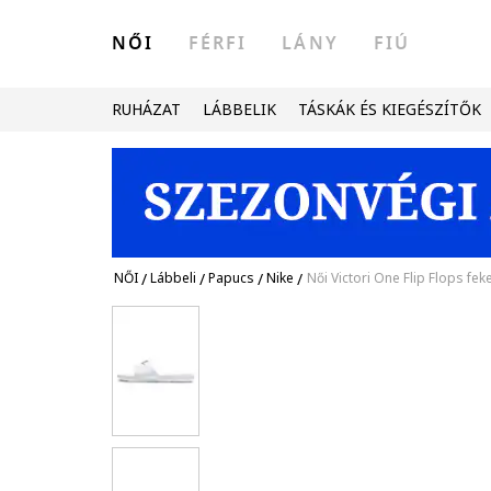
NŐI
FÉRFI
LÁNY
FIÚ
RUHÁZAT
LÁBBELIK
TÁSKÁK ÉS KIEGÉSZÍTŐK
NŐI
/
Lábbeli
/
Papucs
/
Nike
/
Női Victori One Flip Flops fek