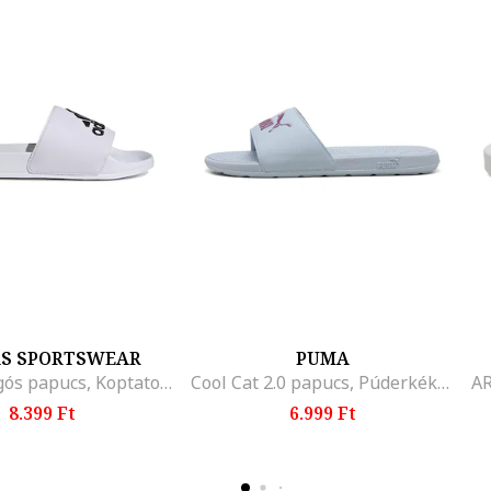
AS SPORTSWEAR
PUMA
Adilette logós papucs, Koptatott fekete/Fehér
Cool Cat 2.0 papucs, Púderkék/Bíborszín
8.399 Ft
6.999 Ft