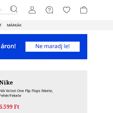
...
T
MÁRKÁK
Nike
Női Victori One Flip Flops fekete,
Fehér/Fekete
6.599 Ft