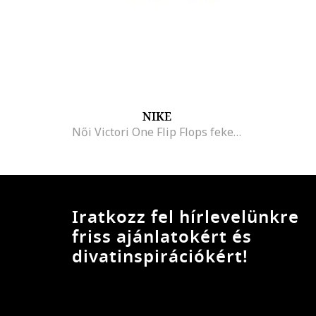
NIKE
Női Victori One Flip Flops fekete, Fehér/Fekete
Iratkozz fel hírlevelünkre
friss ajánlatokért és
divatinspirációkért!