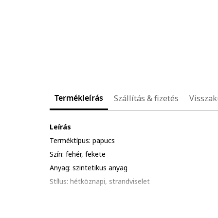
Termékleírás
Szállítás & fizetés
Visszak
Leírás
Terméktípus: papucs
Szín: fehér, fekete
Anyag: szintetikus anyag
Stílus: hétköznapi, strandviselet
Részletek: puha párnázás
Összetétel