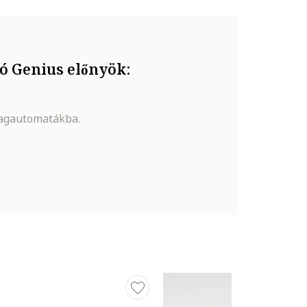
ó Genius előnyök:
magautomatákba.