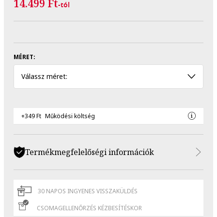
14.499 Ft
-tól
MÉRET:
Válassz méret:
+349 Ft
Működési költség
Termékmegfelelőségi információk
30 NAPOS INGYENES VISSZAKÜLDÉS
CSOMAGELLENŐRZÉS KÉZBESÍTÉSKOR