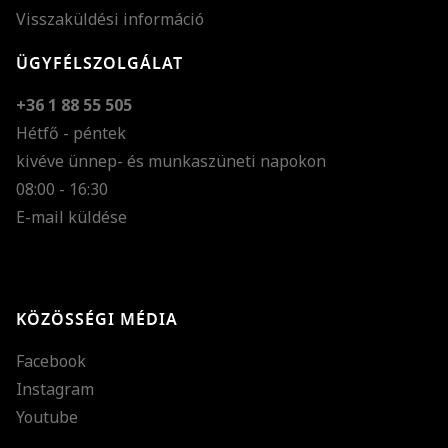
Visszaküldési információ
ÜGYFÉLSZOLGÁLAT
+36 1 88 55 505
Hétfő - péntek
kivéve ünnep- és munkaszüneti napokon
Szöveg méretének n
08:00 - 16:30
E-mail küldése
Szöveg méretének c
Szóköz növelése
Szóköz csökkentése
KÖZÖSSÉGI MÉDIA
Sortávolság növelés
Facebook
Sortávolság csökken
Instagram
Színek invertálása
Youtube