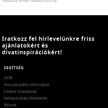
Navassa fémes hatású bőrszandál
Iratkozz fel hírlevelünkre friss
ajánlatokért és
divatinspirációkért!
SEGÍTSÉG
GYIK
Visszaküldési információ
Cookie Szabályzat
Felhasználási feltételek
Rólunk