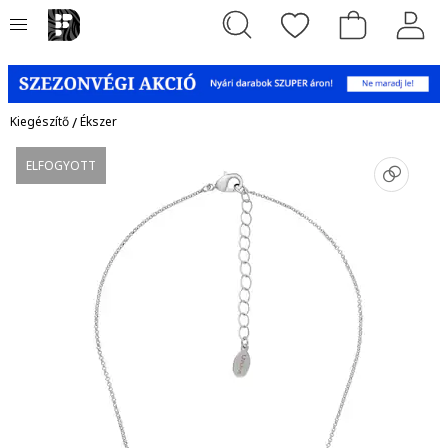
Kiegészítő
/
Ékszer
ELFOGYOTT