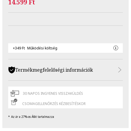
14.599 Ft
+349 Ft
Működési költség
Termékmegfelelőségi információk
30 NAPOS INGYENES VISSZAKÜLDÉS
CSOMAGELLENŐRZÉS KÉZBESÍTÉSKOR
Az ár a 27%-os Áfát tartalmazza