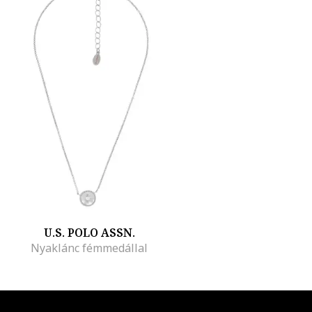
U.S. POLO ASSN.
Nyaklánc fémmedállal