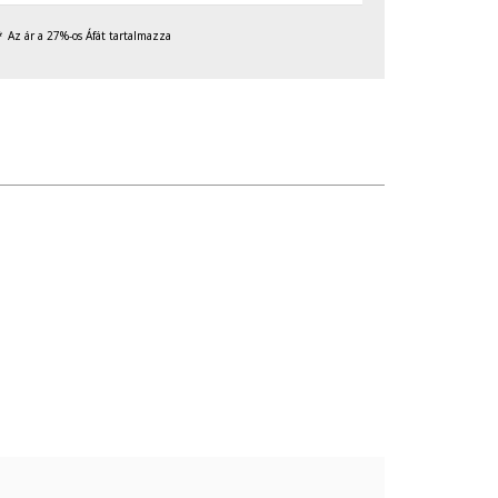
Az ár a 27%-os Áfát tartalmazza