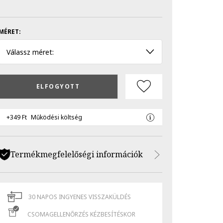
MÉRET:
Válassz méret:
ELFOGYOTT
+349 Ft
Működési költség
Termékmegfelelőségi információk
30 NAPOS INGYENES VISSZAKÜLDÉS
CSOMAGELLENŐRZÉS KÉZBESÍTÉSKOR