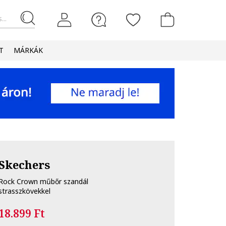
...
T
MÁRKÁK
Skechers
Rock Crown műbőr szandál
strasszkövekkel
18.899 Ft