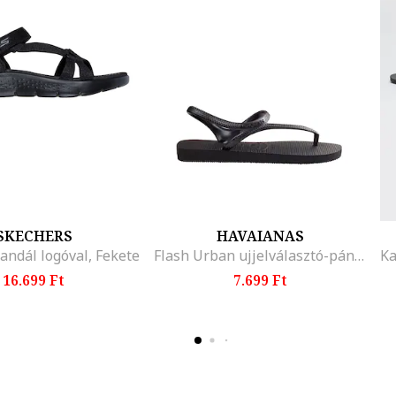
SKECHERS
HAVAIANAS
andál logóval, Fekete
Flash Urban ujjelválasztó-pántos szandál domború logóval
16.699 Ft
7.699 Ft