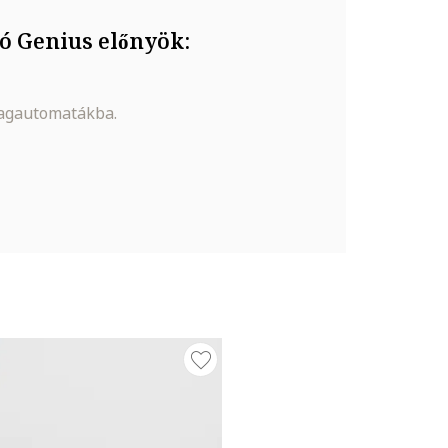
ó Genius előnyök:
magautomatákba.