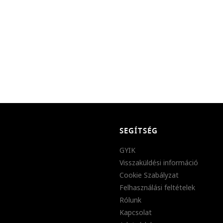
SEGÍTSÉG
GYIK
Visszaküldési információ
Cookie Szabályzat
Felhasználási feltételek
Rólunk
Kapcsolat