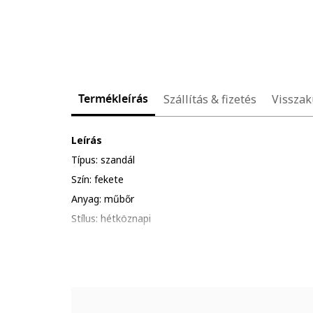
Termékleírás
Szállítás & fizetés
Visszak
Leírás
Típus: szandál
Szín: fekete
Anyag: műbőr
Stílus: hétköznapi
Talp típusa: lapos
Technológia: yoga foam®
Részletek: strasszköves rátétek
Zárószerkezet: rögzítés nélküli