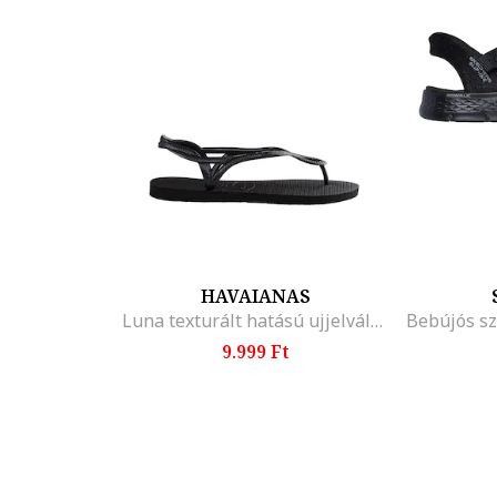
HAVAIANAS
Luna texturált hatású ujjelválasztó-pántos szandál, Fekete
Bebújós sz
9.999 Ft