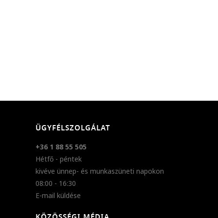
ÜGYFÉLSZOLGÁLAT
+36 1 88 55 505
Hétfő - péntek
kivéve ünnep- és munkaszüneti napokon
08:00 - 16:30
E-mail küldése
KÖZÖSSÉGI MÉDIA