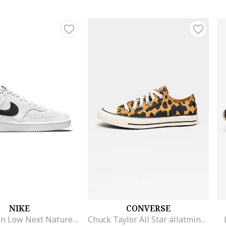
NIKE
CONVERSE
Court Vision Low Next Nature műbőr sneaker, Fehér/Fekete
Chuck Taylor All Star állatmintás vászoncipő, Sötétbarna/Tevebarna