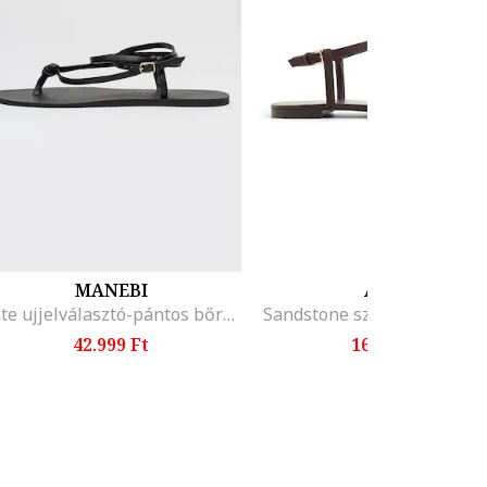
MANEBI
ALDO
Kate ujjelválasztó-pántos bőrszandál, Fekete
Sandstone szandál, Sötétb
42.999 Ft
16.599 Ft