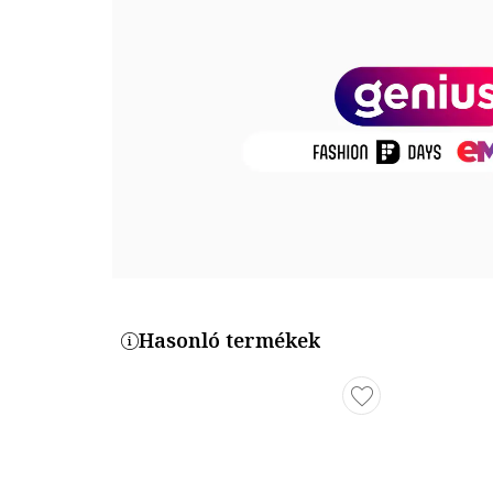
Összetétel
Felsőrész: egyéb anyagok
Belső anyag: egyéb anyagok, textil
Talp anyaga: egyéb anyagok
Termékszám
31560-BBK
Hasonló termékek