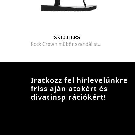
SKECHERS
Rock Crown műbőr szandál strasszkövekkel
Iratkozz fel hírlevelünkre
friss ajánlatokért és
divatinspirációkért!