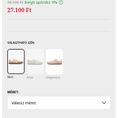
30.100 Ft
Ennyit spórolsz
9%
27.100 Ft
VÁLASZTHATÓ SZÍN:
Bézs
Fehér
Világosbézs
MÉRET:
Válassz méret: