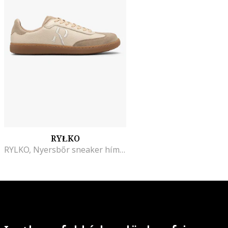
RYŁKO
RYLKO, Nyersbőr sneaker hímzett logóval, Bézs