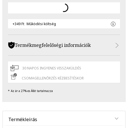
+349 Ft
Működési költség
Termékmegfelelőségi információk
30 NAPOS INGYENES VISSZAKÜLDÉS
CSOMAGELLENŐRZÉS KÉZBESÍTÉSKOR
Az ár a 27%-os Áfát tartalmazza
Termékleírás