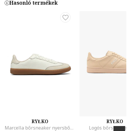
Hasonló termékek
RYŁKO
RYŁKO
Marcella bőrsneaker nyersbőr betétekkel, Krémszín
Logós bőrsneaker,