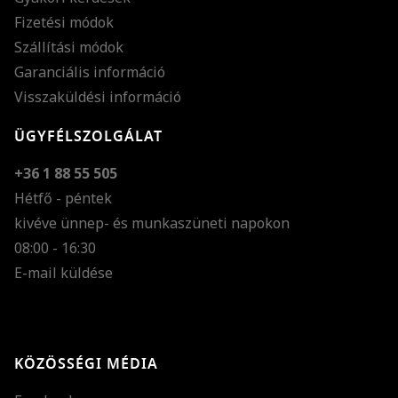
Fizetési módok
Szállítási módok
Garanciális információ
Visszaküldési információ
ÜGYFÉLSZOLGÁLAT
+36 1 88 55 505
Hétfő - péntek
kivéve ünnep- és munkaszüneti napokon
Szöveg méretének n
08:00 - 16:30
E-mail küldése
Szöveg méretének c
Szóköz növelése
Szóköz csökkentése
KÖZÖSSÉGI MÉDIA
Sortávolság növelés