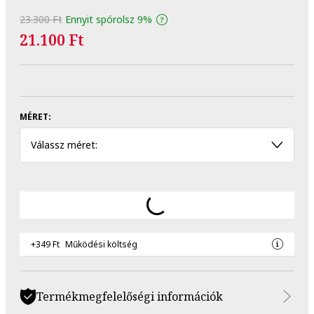
23.300 Ft
Ennyit spórolsz
9%
21.100 Ft
MÉRET:
Válassz méret:
+349 Ft
Működési költség
Termékmegfelelőségi információk