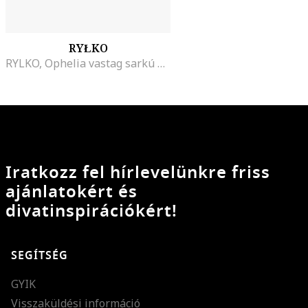
RYŁKO
RYLKO, Ophelia vastag sarkú bőrcipő, Fekete/Bézs
Iratkozz fel hírlevelünkre friss
ajánlatokért és
divatinspirációkért!
SEGÍTSÉG
GYIK
Visszaküldési információ