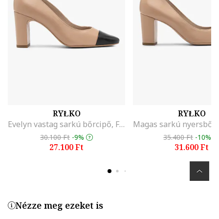
RYŁKO
RYŁKO
Evelyn vastag sarkú bőrcipő, Fekete/Tevebarna
30.100 Ft
-9%
35.400 Ft
-10%
27.100 Ft
31.600 Ft
Nézze meg ezeket is