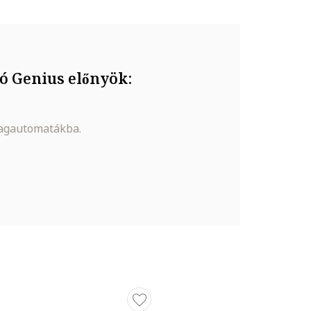
ó Genius előnyök:
magautomatákba.