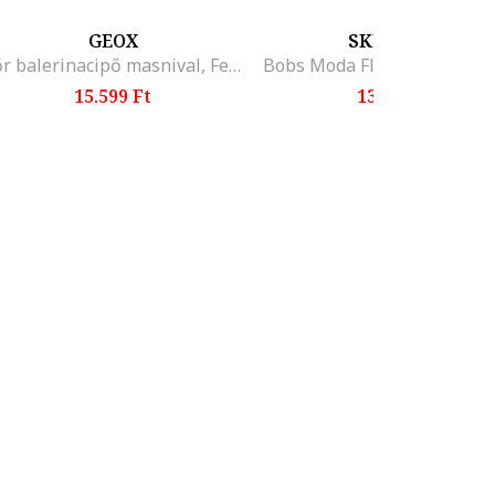
GEOX
SKECHERS
Bőr balerinacipő masnival, Fekete
15.599 Ft
13.899 Ft