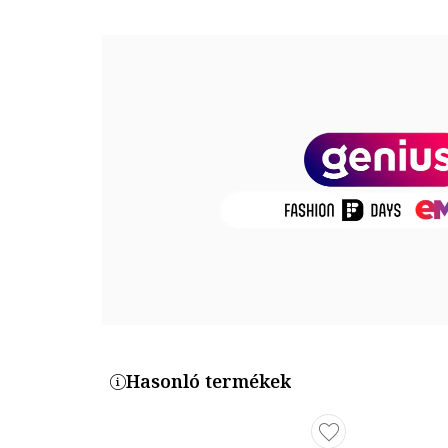
Felsőrész: bőr
Belső anyag: egyéb anyagok
Talp anyaga: egyéb anyagok
Termékszám
SPEAKUP-LELNA
Hasonló termékek