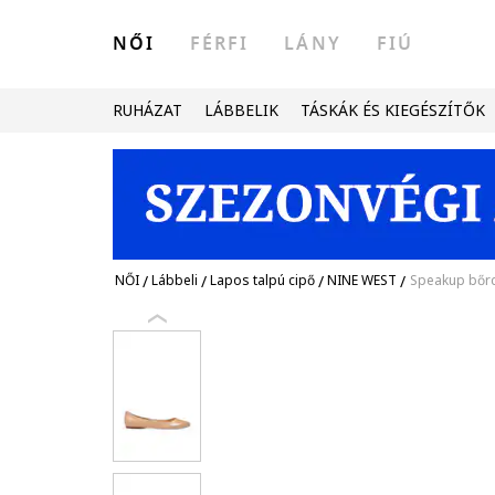
NŐI
FÉRFI
LÁNY
FIÚ
RUHÁZAT
LÁBBELIK
TÁSKÁK ÉS KIEGÉSZÍTŐK
NŐI
/
Lábbeli
/
Lapos talpú cipő
/
NINE WEST
/
Speakup bőr