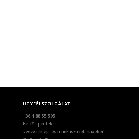
ÜGYFÉLSZOLGÁLAT
+36 1 88 55 505
Hétfő - péntek
kivéve ünnep- és munkaszüneti napokon