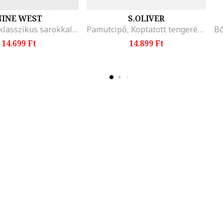
NINE WEST
S.OLIVER
Textilcipő klasszikus sarokkal, Fekete/Bézs
Pamutcipő, Koptatott tengerészkék
14.699 Ft
14.899 Ft