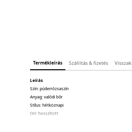
Termékleírás
Szállítás & fizetés
Visszak
Leírás
Szín: púderrózsaszín
Anyag: valódi bőr
Stílus: hétköznapi
Orr: hosszított
Zárószerkezet: rögzítés nélküli
Összetétel