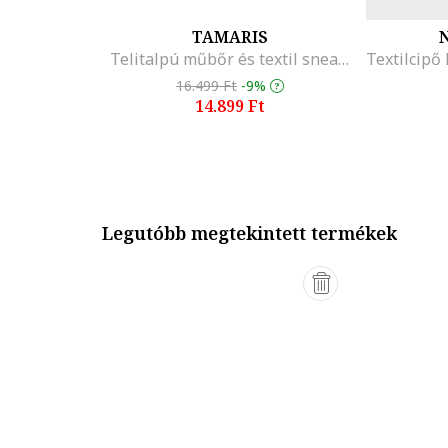
TAMARIS
Telitalpú műbőr és textil sneaker, Fekete/Törtfehér
16.499 Ft
-9%
14.899 Ft
Legutóbb megtekintett termékek