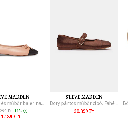
EVE MADDEN
STEVE MADDEN
Ellison bőr és műbőr balerina cipő, Fekete/Világosbarna
Dory pántos műbőr cipő, Fahéjbarna
.299 Ft
-11%
20.899 Ft
17.899 Ft