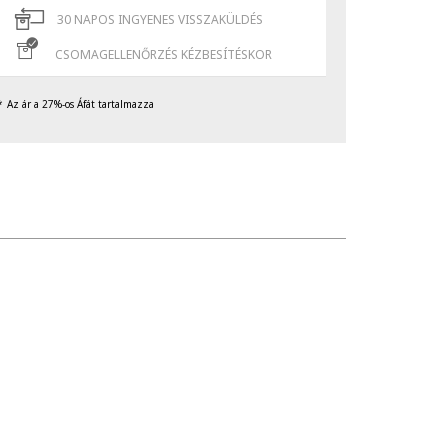
30 NAPOS INGYENES VISSZAKÜLDÉS
CSOMAGELLENŐRZÉS KÉZBESÍTÉSKOR
Az ár a 27%-os Áfát tartalmazza