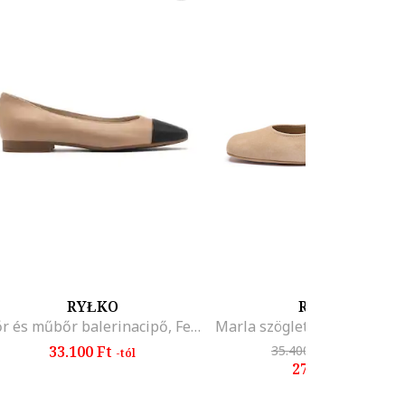
RYŁKO
RYŁKO
Bőr és műbőr balerinacipő, Fekete/Bézs
33.100 Ft
35.400 Ft
-23%
-tól
27.100 Ft