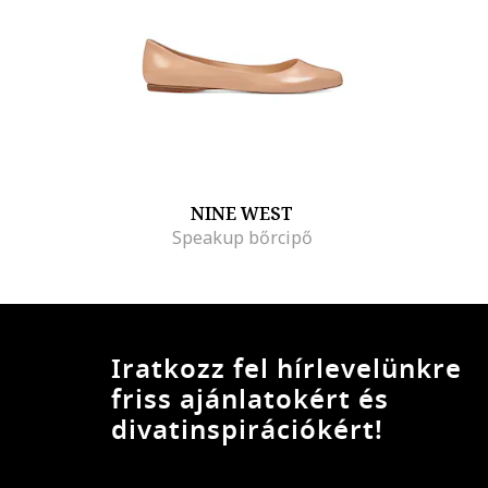
NINE WEST
Speakup bőrcipő
Iratkozz fel hírlevelünkre
friss ajánlatokért és
divatinspirációkért!