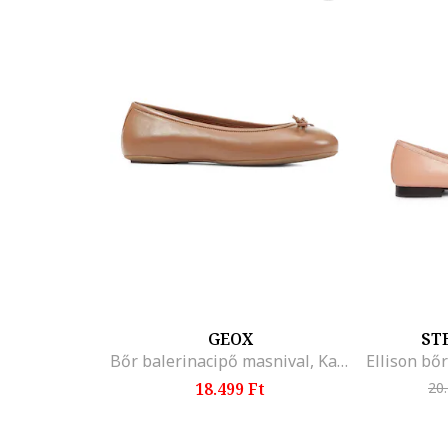
GEOX
ST
Bőr balerinacipő masnival, Karamellbarna
18.499 Ft
20