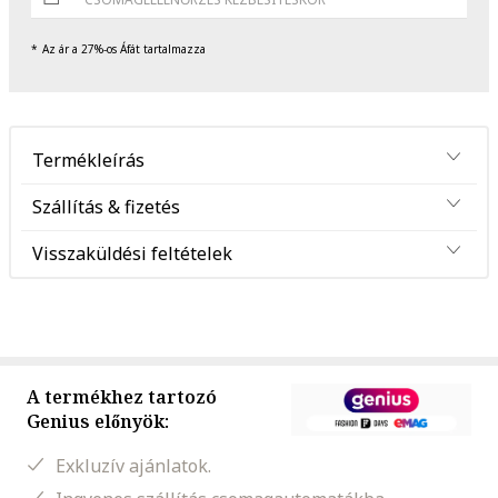
Az ár a 27%-os Áfát tartalmazza
Termékleírás
Szállítás & fizetés
Visszaküldési feltételek
A termékhez tartozó
Genius előnyök:
Exkluzív ajánlatok.