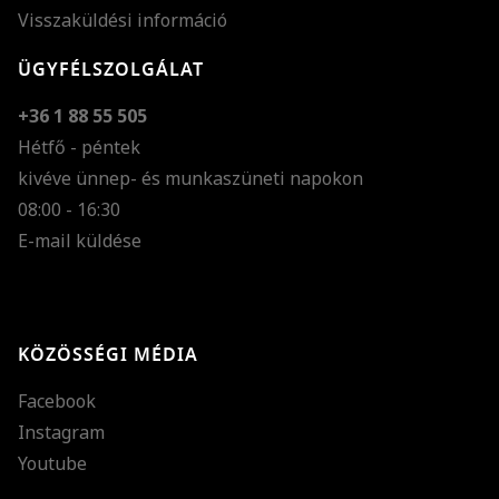
Visszaküldési információ
ÜGYFÉLSZOLGÁLAT
+36 1 88 55 505
Hétfő - péntek
kivéve ünnep- és munkaszüneti napokon
Szöveg méretének n
08:00 - 16:30
E-mail küldése
Szöveg méretének c
Szóköz növelése
Szóköz csökkentése
KÖZÖSSÉGI MÉDIA
Sortávolság növelés
Facebook
Sortávolság csökken
Instagram
Színek invertálása
Youtube