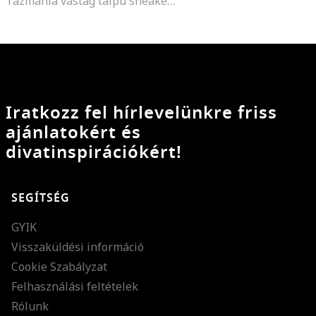
Tazmania vastag talpú sneaker hálós anyagú részletekkel, Mandarinszín/Halványlila/Törtfehér
Iratkozz fel hírlevelünkre friss
ajánlatokért és
divatinspirációkért!
SEGÍTSÉG
GYIK
Visszaküldési információ
Cookie Szabályzat
Felhasználási feltételek
Rólunk