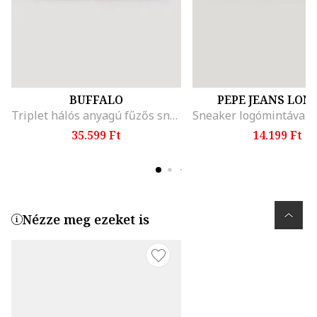
BUFFALO
PEPE JEANS LON
Triplet hálós anyagú fűzős sneaker szintetikus részletekkel, Sötétpiros/Azúrkék/Törtfehér
35.599 Ft
14.199 Ft
Nézze meg ezeket is