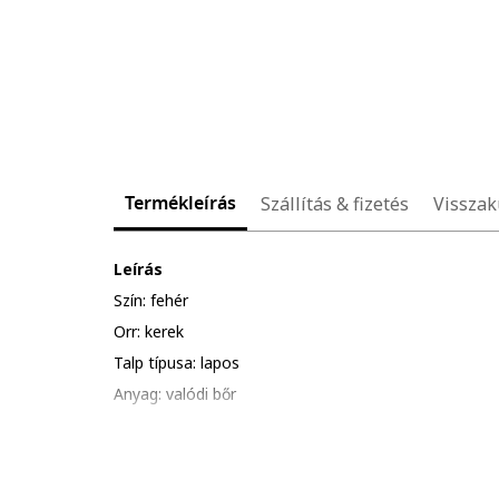
Termékleírás
Szállítás & fizetés
Visszak
Leírás
Szín: fehér
Orr: kerek
Talp típusa: lapos
Anyag: valódi bőr
Zárószerkezet: fűzős
Összetétel
Felsőrész: bőr