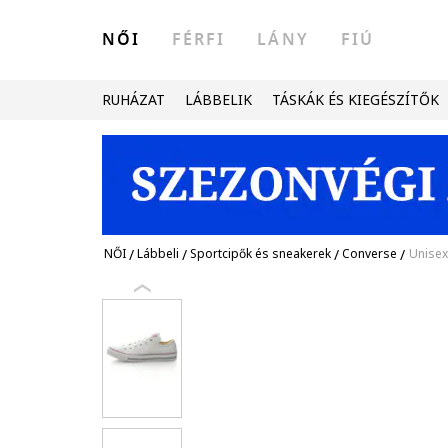
NŐI
FÉRFI
LÁNY
FIÚ
RUHÁZAT
LÁBBELIK
TÁSKÁK ÉS KIEGÉSZÍTŐK
NŐI
/
Lábbeli
/
Sportcipők és sneakerek
/
Converse
/
Unisex