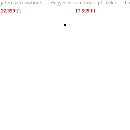
Blomiee légáteresztő műbőr sneaker fémes hatású szegélyekkel
Hegyes orrú műbőr cipő, Fekete
22.399 Ft
17.599 Ft