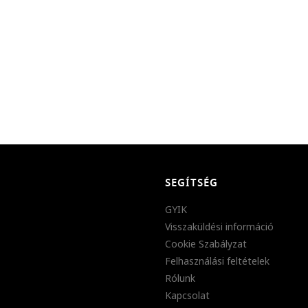
SEGÍTSÉG
GYIK
Visszaküldési információ
Cookie Szabályzat
Felhasználási feltételek
Rólunk
Kapcsolat