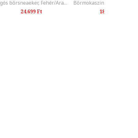
Logós bőrsneaeker, Fehér/Aranyszín
24.699 Ft
18.799 Ft