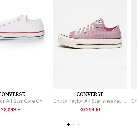
CONVERSE
CONVERSE
Chuck Taylor All Star Core Ox uniszex vászoncipő, Fehér
Chuck Taylor All Star sneaker, Halványlila
22.299 Ft
20.999 Ft