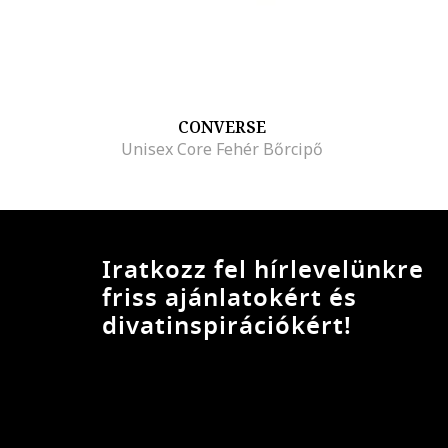
CONVERSE
Unisex Core Fehér Bőrcipő
Iratkozz fel hírlevelünkre
friss ajánlatokért és
divatinspirációkért!