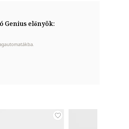
ó Genius előnyök:
magautomatákba.