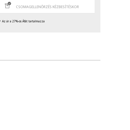
CSOMAGELLENŐRZÉS KÉZBESÍTÉSKOR
Az ár a 27%-os Áfát tartalmazza