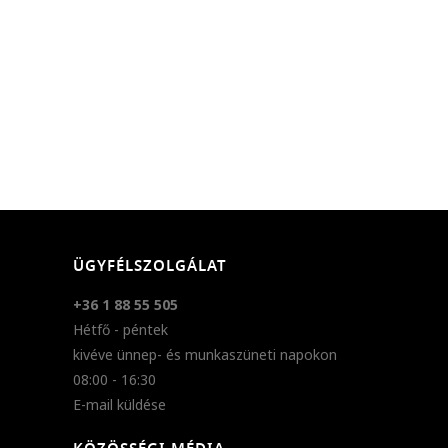
ÜGYFÉLSZOLGÁLAT
+36 1 88 55 505
Hétfő - péntek
kivéve ünnep- és munkaszüneti napokon
08:00 - 16:30
E-mail küldése