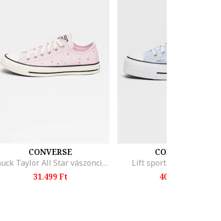
CONVERSE
CONVERSE
Chuck Taylor All Star vászoncipő gyöngyös díszítéssel, Világos rózsaszín
Lift sportcipő hímzésse
31.499 Ft
40.199 Ft