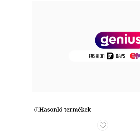
Belső anyag: textil
Talp anyaga: egyéb anyagok
Termékszám
132173C
Hasonló termékek