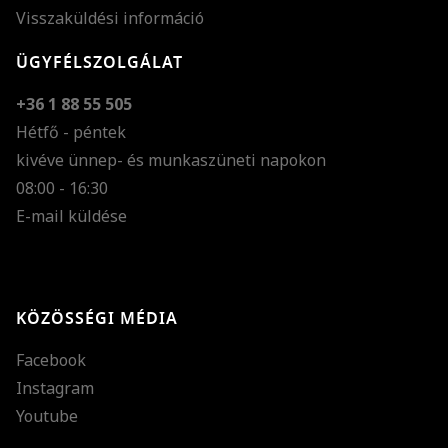
Visszaküldési információ
ÜGYFÉLSZOLGÁLAT
+36 1 88 55 505
Hétfő - péntek
kivéve ünnep- és munkaszüneti napokon
Szöveg méretének n
08:00 - 16:30
E-mail küldése
Szöveg méretének c
Szóköz növelése
Szóköz csökkentése
KÖZÖSSÉGI MÉDIA
Sortávolság növelés
Facebook
Sortávolság csökken
Instagram
Színek invertálása
Youtube