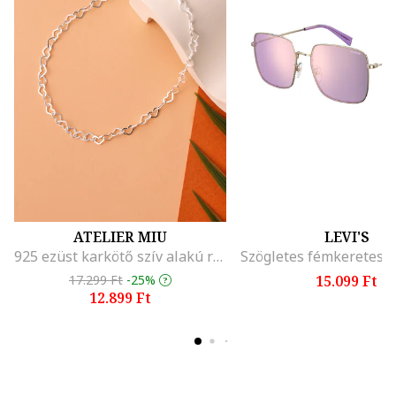
ATELIER MIU
LEVI'S
925 ezüst karkötő szív alakú részletekkel, Ezüstszín
17.299 Ft
-25%
15.099 Ft
12.899 Ft