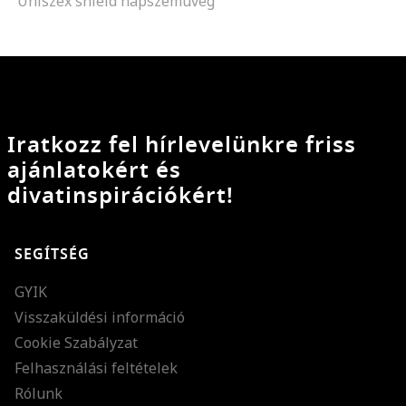
Uniszex shield napszemüveg
Iratkozz fel hírlevelünkre friss
ajánlatokért és
divatinspirációkért!
SEGÍTSÉG
GYIK
Visszaküldési információ
Cookie Szabályzat
Felhasználási feltételek
Rólunk