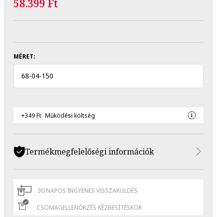
58.399 Ft
MÉRET:
68
-
04
-
150
+349 Ft
Működési költség
Termékmegfelelőségi információk
30 NAPOS INGYENES VISSZAKÜLDÉS
CSOMAGELLENŐRZÉS KÉZBESÍTÉSKOR