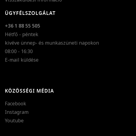
ÜGYFÉLSZOLGÁLAT
+36 1 88 55 505
Hétfő - péntek
kivéve ünnep- és munkaszüneti napokon
Szöveg méretének n
08:00 - 16:30
E-mail küldése
Szöveg méretének c
Szóköz növelése
Szóköz csökkentése
KÖZÖSSÉGI MÉDIA
Sortávolság növelés
Facebook
Sortávolság csökken
Instagram
Színek invertálása
Youtube
Szürke színárnyalato