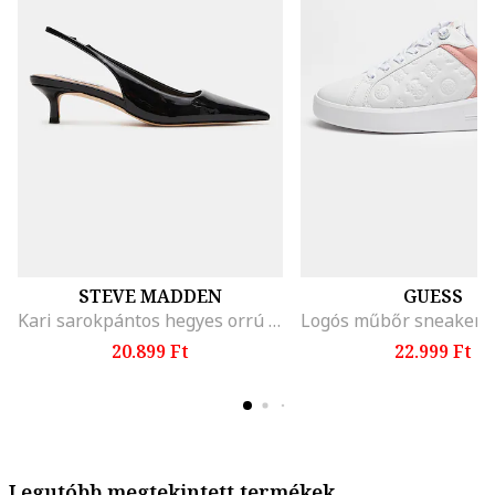
STEVE MADDEN
GUESS
Kari sarokpántos hegyes orrú cipő, Fekete
20.899 Ft
22.999 Ft
Legutóbb megtekintett termékek