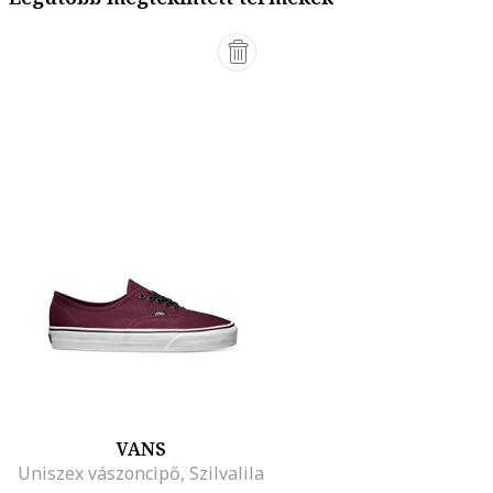
VANS
Uniszex vászoncipő, Szilvalila