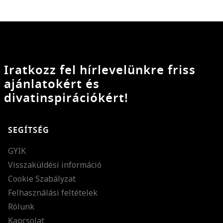
Iratkozz fel hírlevelünkre friss
ajánlatokért és
divatinspirációkért!
SEGÍTSÉG
GYIK
Visszaküldési információ
Cookie Szabályzat
Felhasználási feltételek
Rólunk
Kapcsolat