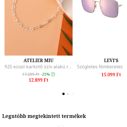
ATELIER MIU
LEVI'S
925 ezüst karkötő szív alakú részletekkel, Ezüstszín
17.299 Ft
-25%
15.099 Ft
12.899 Ft
Legutóbb megtekintett termékek