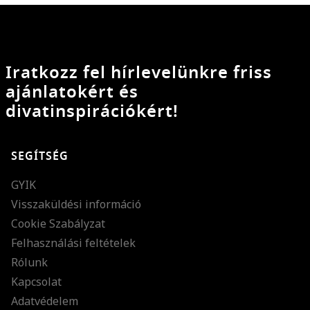
Iratkozz fel hírlevelünkre friss
ajánlatokért és
divatinspirációkért!
SEGÍTSÉG
GYIK
Visszaküldési információ
Cookie Szabályzat
Felhasználási feltételek
Rólunk
Kapcsolat
Adatvédelem