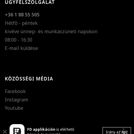
ÜGYFÉLSZOLGÁLAT
+36 1 88 55 505
Hétfő - péntek
kivéve ünnep- és munkaszüneti napokon
Szöveg méretének n
08:00 - 16:30
E-mail küldése
Szöveg méretének c
Szóköz növelése
Szóköz csökkentése
KÖZÖSSÉGI MÉDIA
Sortávolság növelés
Facebook
Sortávolság csökken
Instagram
Színek invertálása
Youtube
Szürke színárnyalato
FD applikáción
is elérhető
Nagy kurzor
accessibility
Close
Irány az App