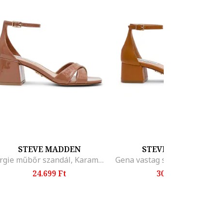
STEVE MADDEN
STEVE MADDEN
Fergie műbőr szandál, Karamellbarna
24.699 Ft
30.199 Ft