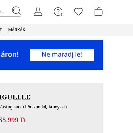
...
T
MÁRKÁK
IGUELLE
Vastag sarkú bőrszandál, Aranyszín
55.999 Ft