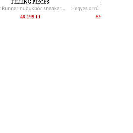
FILLING PIECES
GEOX
Jet Runner nubukbőr sneaker, Fehér/Világos tópbarna
Hegyes orrú bőrcipő, Sötét
46.199 Ft
53.099 Ft