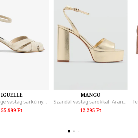
IGUELLE
MANGO
Boho Vintage vastag sarkú nyersbőr szandál, Világosbézs
Szandál vastag sarokkal, Aranyszín,
55.999 Ft
12.295 Ft