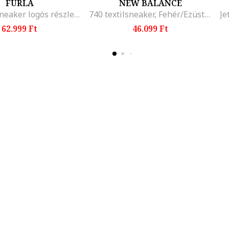
FURLA
NEW BALANCE
Enjoy bőrsneaker logós részlettel az oldalán, Fehér
740 textilsneaker, Fehér/Ezüstszín
62.999 Ft
46.099 Ft