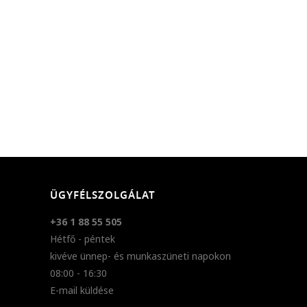
ÜGYFÉLSZOLGÁLAT
+36 1 88 55 505
Hétfő - péntek
kivéve ünnep- és munkaszüneti napokon
08:00 - 16:30
E-mail küldése