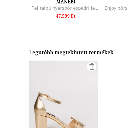
MANEBI
Telitalpú nyersbőr espadrilles, Bézs/Rózsaszín
47.599 Ft
Legutóbb megtekintett termékek