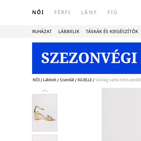
NŐI
FÉRFI
LÁNY
FIÚ
RUHÁZAT
LÁBBELIK
TÁSKÁK ÉS KIEGÉSZÍTŐK
NŐI
/
Lábbeli
/
Szandál
/
IGUELLE
/
Vastag sarkú bőrszandál