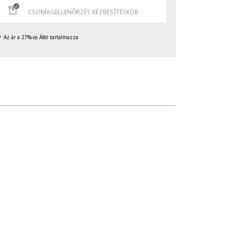
CSOMAGELLENŐRZÉS KÉZBESÍTÉSKOR
Az ár a 27%-os Áfát tartalmazza