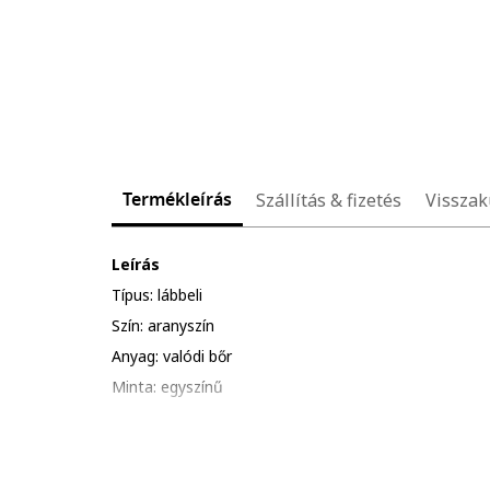
Termékleírás
Szállítás & fizetés
Visszak
Leírás
Típus: lábbeli
Szín: aranyszín
Anyag: valódi bőr
Minta: egyszínű
Stílus: hétköznapi
Orr: kerek
Sarok típusa: vastag