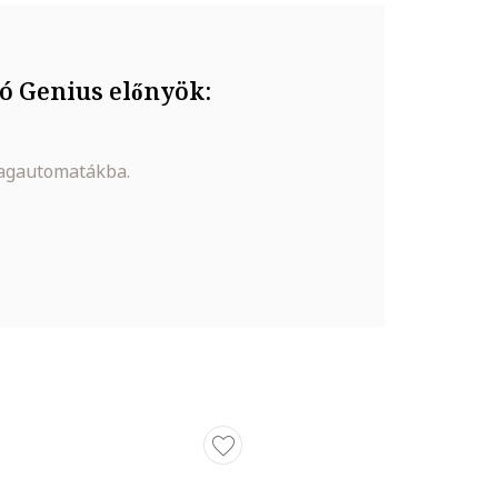
ó Genius előnyök:
magautomatákba.