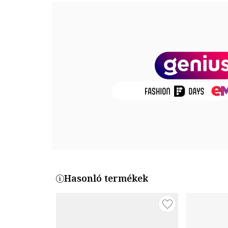
Fémrészek színe: aranyszín
Részletek: fémes hatás
Zárószerkezet: csatos
Összetétel
Felsőrész: bőr
Belső anyag: bőr
Talp anyaga: egyéb anyagok
Méretek
Sarok magassága: 9 cm
Termékszám
Hasonló termékek
GB-GOLD