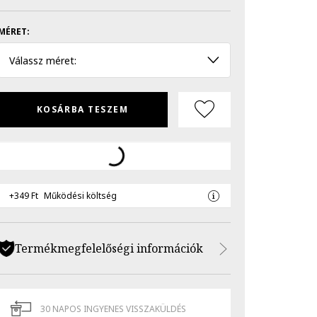
MÉRET:
Válassz méret:
KOSÁRBA TESZEM
+349 Ft
Működési költség
Termékmegfelelőségi információk
30 NAPOS INGYENES VISSZAKÜLDÉS