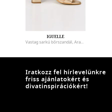
IGUELLE
Vastag sarkú bőrszandál, Aranyszín
Iratkozz fel hírlevelünkre
friss ajánlatokért és
divatinspirációkért!