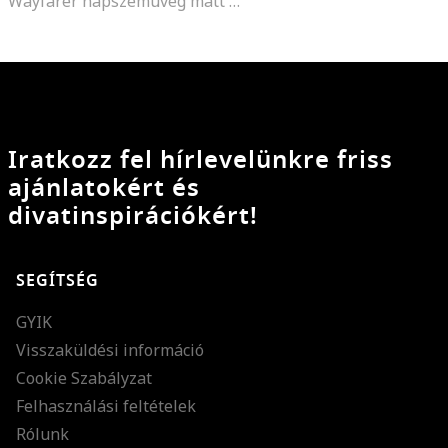
Wayfarer napszemüveg matt kerettel
Iratkozz fel hírlevelünkre friss
ajánlatokért és
divatinspirációkért!
SEGÍTSÉG
GYIK
Visszaküldési információ
Cookie Szabályzat
Felhasználási feltételek
Rólunk