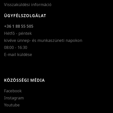
Visszaküldési információ
ÜGYFÉLSZOLGÁLAT
+36 1 88 55 505
Hétfő - péntek
kivéve ünnep- és munkaszüneti napokon
Szöveg méretének n
08:00 - 16:30
E-mail küldése
Szöveg méretének c
Szóköz növelése
Szóköz csökkentése
KÖZÖSSÉGI MÉDIA
Sortávolság növelés
Facebook
Sortávolság csökken
Instagram
Színek invertálása
Youtube