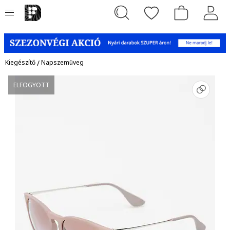
Kiegészítő
/
Napszemüveg
ELFOGYOTT