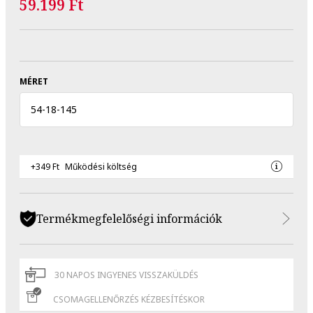
59.199 Ft
MÉRET
54
-
18
-
145
+349 Ft
Működési költség
Termékmegfelelőségi információk
30 NAPOS INGYENES VISSZAKÜLDÉS
CSOMAGELLENŐRZÉS KÉZBESÍTÉSKOR