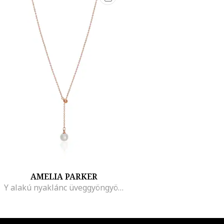
AMELIA PARKER
Y alakú nyaklánc üveggyöngyös medállal