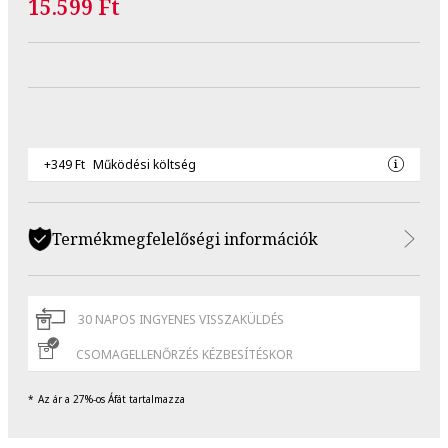
15.599 Ft
+349 Ft
Működési költség
Termékmegfelelőségi információk
30 NAPOS INGYENES VISSZAKÜLDÉS
CSOMAGELLENŐRZÉS KÉZBESÍTÉSKOR
Az ár a 27%-os Áfát tartalmazza