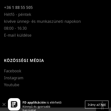
+36 1 88 55 505
Hétfő - péntek
kivéve ünnep- és munkaszüneti napokon
Szöveg méretének n
08:00 - 16:30
E-mail küldése
Szöveg méretének c
Szóköz növelése
Szóköz csökkentése
KÖZÖSSÉGI MÉDIA
Sortávolság növelés
Facebook
Sortávolság csökken
Instagram
Színek invertálása
Youtube
Szürke színárnyalato
FD applikáción
is elérhető
Nagy kurzor
accessibility
Close
Irány az App
Könnyű és gyorsabb
használat