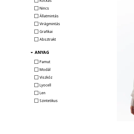
Kockás
Nincs
Állatmintás
Virágmintás
Grafikai
Absztrakt
ANYAG
Pamut
Modál
Viszkóz
Lyocell
Len
Szintetikus