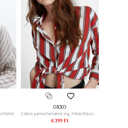
OXXO
örtfehér
Csíkos pamuttartalmú ing, Fehér/Bézs/Sötétpiros
6.399 Ft