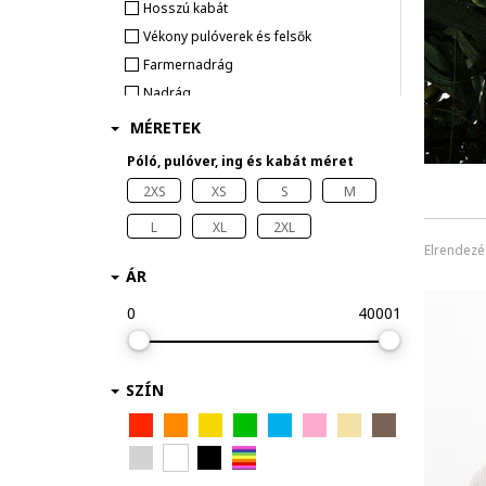
Hosszú kabát
Vékony pulóverek és felsők
Farmernadrág
Nadrág
Ing
MÉRETEK
Kapucnis pulóver
Póló, pulóver, ing és kabát méret
Blézer/Zakó
2XS
XS
S
M
Overall
L
XL
2XL
Póló
Elrendezé
LEGGINGSEK
ÁR
Felsők
0
40001
Mellény
FÜRDŐRUHÁK ÉS FÜRDŐNADRÁGOK
Bugyi
SZÍN
Melltartó
Táska
Táska