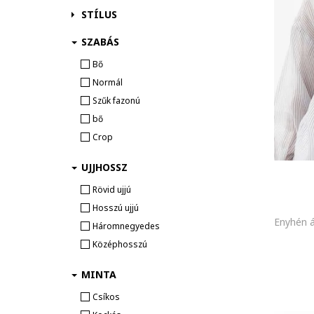
STÍLUS
Kiegészítő
KALAP & SAPKA
SZABÁS
Ékszer
Bő
Normál
Szűk fazonú
bő
Crop
UJJHOSSZ
Rövid ujjú
Hosszú ujjú
Háromnegyedes
Középhosszú
MINTA
Csíkos