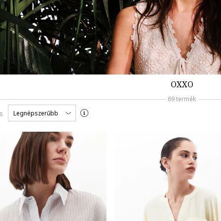
OXXO
69 termék
Legnépszerűbb
s