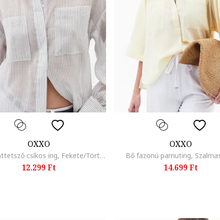
OXXO
OXXO
Enyhén áttetsző csíkos ing, Fekete/Törtfehér
Bő fazonú pamuting, Szalma
12.299 Ft
14.699 Ft