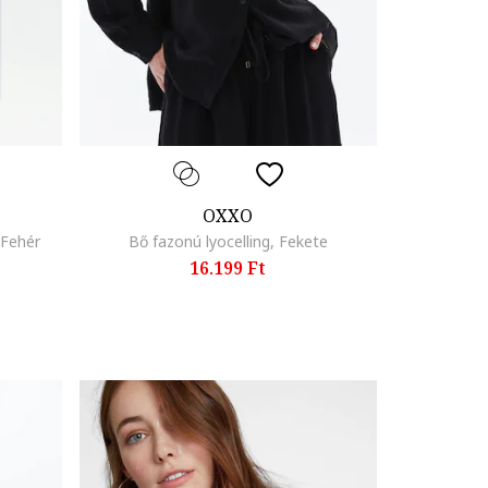
OXXO
 Fehér
Bő fazonú lyocelling, Fekete
16.199 Ft