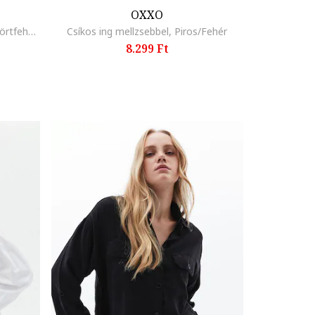
OXXO
Állatmintás modáltartalmú ing, Törtfehér/Antracitszürke
Csíkos ing mellzsebbel, Piros/Fehér
8.299 Ft