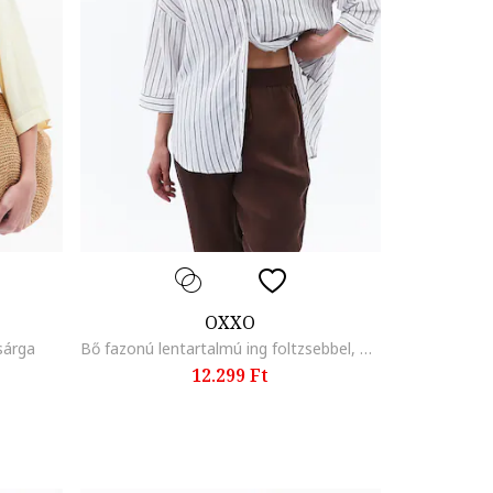
OXXO
sárga
Bő fazonú lentartalmú ing foltzsebbel, Fehér/Fekete/Világos tópbarna
12.299 Ft