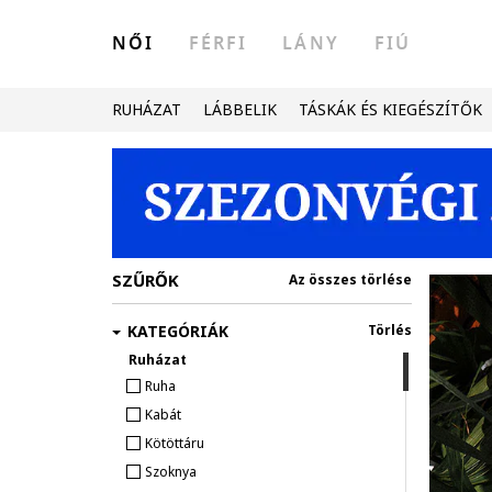
NŐI
FÉRFI
LÁNY
FIÚ
RUHÁZAT
LÁBBELIK
TÁSKÁK ÉS KIEGÉSZÍTŐK
SZŰRŐK
Az összes törlése
KATEGÓRIÁK
Törlés
Ruházat
Ruha
Kabát
Kötöttáru
Szoknya