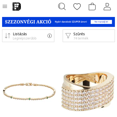
Listázás
Szűrés
Legnépszerűbb
74 termék