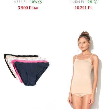
4.334 Ft
-
10%
11.404 Ft
-
9%
3.900 Ft
10.291 Ft
-tól