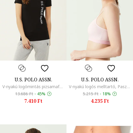
U.S. POLO ASSN.
U.S. POLO ASSN.
V-nyakú logómintás pizsamafelső, Fekete
V-nyakú logós melltartó, Pasztellrózsaszín
13.686 Ft
-
45%
5.215 Ft
-
18%
7.410 Ft
4.235 Ft