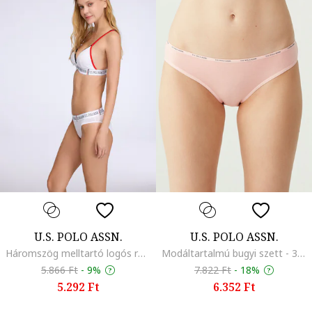
U.S. POLO ASSN.
U.S. POLO ASSN.
Háromszög melltartó logós részlettel, Piros/Fehér/Koptatott fekete
Modáltartalmú bugyi szett - 3 db, Piros/Bézs/Barackszín
5.866 Ft
-
9%
7.822 Ft
-
18%
5.292 Ft
6.352 Ft