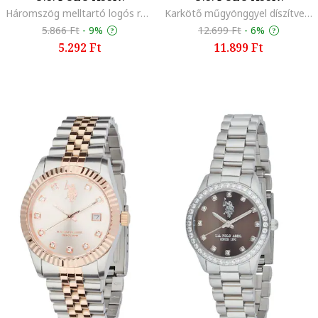
Háromszög melltartó logós részlettel, Piros/Fehér/Sötétkék
Karkötő műgyönggyel díszítve, Ezüstszín
5.866 Ft
-
9%
12.699 Ft
-
6%
5.292 Ft
11.899 Ft