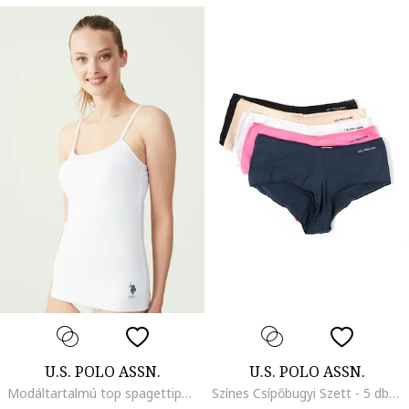
U.S. POLO ASSN.
U.S. POLO ASSN.
Modáltartalmú top spagettipántokkal, Fehér
Színes Csípőbugyi Szett - 5 db, Fehér/Fekete/Tengerészkék