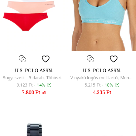
U.S. POLO ASSN.
U.S. POLO ASSN.
Bugyi szett - 5 darab, Többszínű
V-nyakú logós melltartó, Mentazöld
9.123 Ft
-
14%
5.215 Ft
-
18%
7.800 Ft
4.235 Ft
-tól