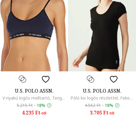
U.S. POLO ASSN.
U.S. POLO ASSN.
V-nyakú logós melltartó, Tengerészkék
Póló kis logós részlettel, Fekete
5.215 Ft
-
18%
4.562 Ft
-
18%
4.235 Ft
3.705 Ft
-tól
-tól