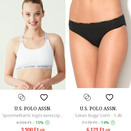
U.S. POLO ASSN.
U.S. POLO ASSN.
Sportmelltartó logós keresztpántokkal, Fehér
Színes Bugyi Szett - 5 db
4.334 Ft
-
10%
7.170 Ft
-
14%
3.900 Ft
6.129 Ft
-tól
-tól