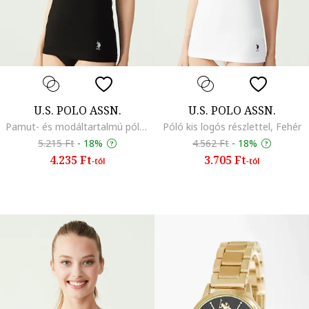
U.S. POLO ASSN.
U.S. POLO ASSN.
Pamut- és modáltartalmú póló, Fekete
Póló kis logós részlettel, Fehér
5.215 Ft
-
18%
4.562 Ft
-
18%
4.235 Ft
3.705 Ft
-tól
-tól