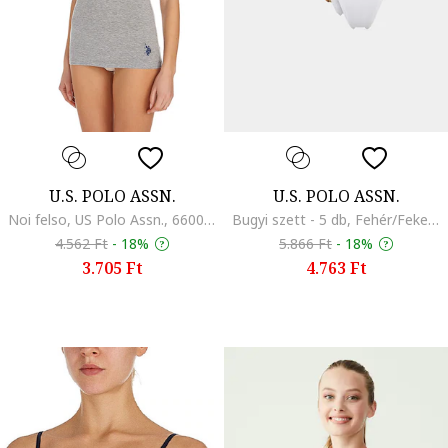
U.S. POLO ASSN.
U.S. POLO ASSN.
Noi felso, US Polo Assn., 66001, fekete
Bugyi szett - 5 db, Fehér/Fekete/Bézs
4.562 Ft
-
18%
5.866 Ft
-
18%
3.705 Ft
4.763 Ft