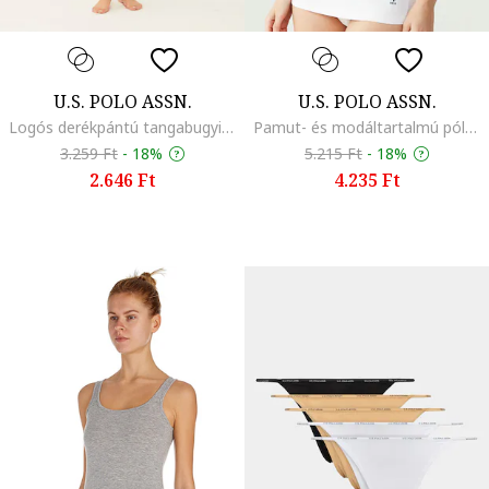
U.S. POLO ASSN.
U.S. POLO ASSN.
Logós derékpántú tangabugyi szett - 3 db, Fukszia/Melange szürke/Világoskék
Pamut- és modáltartalmú póló, Fehér
3.259 Ft
-
18%
5.215 Ft
-
18%
2.646 Ft
4.235 Ft