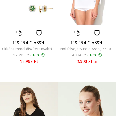
U.S. POLO ASSN.
U.S. POLO ASSN.
Cirkóniummal díszített nyaklánc és fülbevaló szett
Noi felso, US Polo Assn., 66001, fekete
17.799 Ft
-
10%
4.334 Ft
-
10%
15.999 Ft
3.900 Ft
-tól