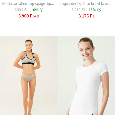
Modáltartalmú top spagettipántokkal, Fekete
Logós derékpántú brazil fazonú bugyi szett - 3 db, Fukszia/Melange szürke/Világoskék
4.334 Ft
-
10%
3.910 Ft
-
18%
3.900 Ft
3.175 Ft
-tól