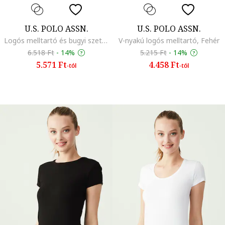
U.S. POLO ASSN.
U.S. POLO ASSN.
Logós melltartó és bugyi szett, Piros
V-nyakú logós melltartó, Fehér
6.518 Ft
-
14%
5.215 Ft
-
14%
5.571 Ft
4.458 Ft
-tól
-tól