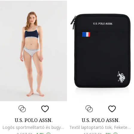
U.S. POLO ASSN.
U.S. POLO ASSN.
Logós sportmelltartó és bugyi szett, Fehér/Tengerészkék
Textil laptoptartó tok, Fekete, 29.5x20x1