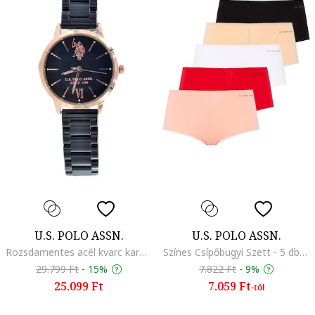
U.S. POLO ASSN.
U.S. POLO ASSN.
Rozsdamentes acél kvarc karóra
Színes Csípőbugyi Szett - 5 db, Piros/Fekete/Rózsaszín
29.799 Ft
-
15%
7.822 Ft
-
9%
25.099 Ft
7.059 Ft
-tól