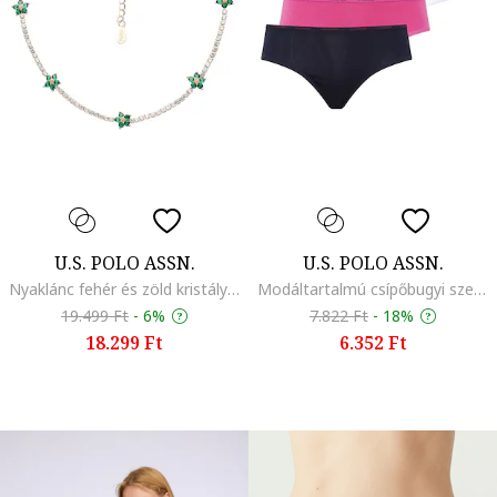
U.S. POLO ASSN.
U.S. POLO ASSN.
Nyaklánc fehér és zöld kristályokkal díszítve, Zöld/Aranyszín
Modáltartalmú csípőbugyi szett - 5 db, Fehér/Fekete/Fukszia
19.499 Ft
-
6%
7.822 Ft
-
18%
18.299 Ft
6.352 Ft