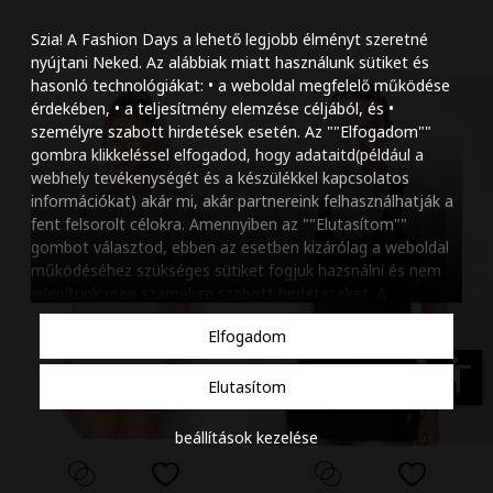
Szöveg méretének n
Szia! A Fashion Days a lehető legjobb élményt szeretné
Szöveg méretének c
nyújtani Neked. Az alábbiak miatt használunk sütiket és
hasonló technológiákat: • a weboldal megfelelő működése
Szóköz növelése
érdekében, • a teljesítmény elemzése céljából, és •
személyre szabott hirdetések esetén. Az ""Elfogadom""
Szóköz csökkentése
gombra klikkeléssel elfogadod, hogy adataitd(például a
webhely tevékenységét és a készülékkel kapcsolatos
Sortávolság növelés
információkat) akár mi, akár partnereink felhasználhatják a
fent felsorolt célokra. Amennyiben az ""Elutasítom""
Sortávolság csökken
gombot választod, ebben az esetben kizárólag a weboldal
működéséhez szükséges sütiket fogjuk hazsnálni és nem
Színek invertálása
jelenítünk meg szamélyre szabott hirdetéseket. A
beállításaidat bármikor módosíthatod, a ""Beállítások
Szürke színárnyalato
Elfogadom
kezelése"" gombra kattintva. Tudj meg többet
Cookie
Nagy kurzor
szabályzatunkról
.
accessibility
Elutasítom
Linkek aláhúzása
beállítások kezelése
Animációk letiltása