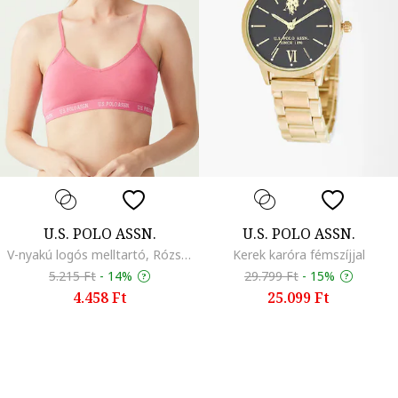
U.S. POLO ASSN.
U.S. POLO ASSN.
V-nyakú logós melltartó, Rózsaszín
Kerek karóra fémszíjjal
5.215 Ft
-
14%
29.799 Ft
-
15%
4.458 Ft
25.099 Ft