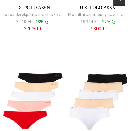
U.S. POLO ASSN.
U.S. POLO ASSN.
Logós derékpántú brazil fazonú bugyi szett - 3 db, Sárga/Türkiz/Korallszín
Modáltartalmú bugyi szett logós részlettel - 5 darab, Többszínű
3.910 Ft
-
18%
16.344 Ft
-
52%
3.175 Ft
7.800 Ft