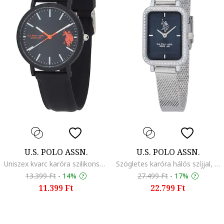
U.S. POLO ASSN.
U.S. POLO ASSN.
Uniszex kvarc karóra szilikonszíjjal, Fekete
Szögletes karóra hálós szíjjal, Ezüstszín
13.399 Ft
-
14%
27.499 Ft
-
17%
11.399 Ft
22.799 Ft