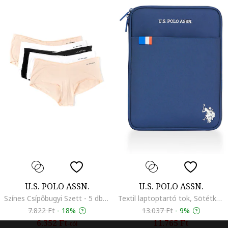
U.S. POLO ASSN.
U.S. POLO ASSN.
Színes Csípőbugyi Szett - 5 db, Fehér/Fekete/Bézs
Textil laptoptartó tok, Sötétkék, 29.5x20x1
7.822 Ft
-
18%
13.037 Ft
-
9%
6.352 Ft
11.765 Ft
-tól