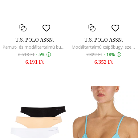
U.S. POLO ASSN.
U.S. POLO ASSN.
Pamut- és modáltartalmú bugyi szett - 5 db, Fehér/Bézs/Rózsaszín
Modáltartalmú csípőbugyi szett - 5 db, Fehér/Fekete
6.518 Ft
-
5%
7.822 Ft
-
18%
6.191 Ft
6.352 Ft