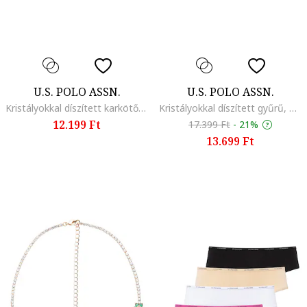
U.S. POLO ASSN.
U.S. POLO ASSN.
Kristályokkal díszített karkötő, Aranyszín/Vízzöld
Kristályokkal díszített gyűrű, Aranyszín/Átlátszó
12.199 Ft
17.399 Ft
-
21%
13.699 Ft