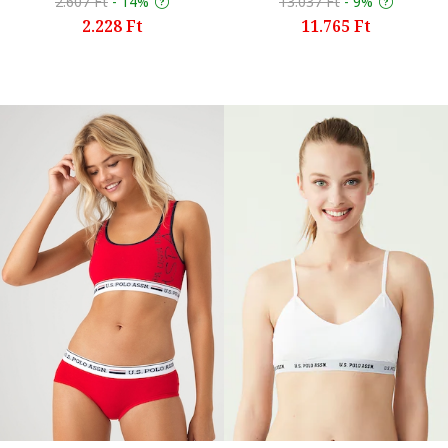
2.607 Ft
-
14%
13.037 Ft
-
9%
2.228 Ft
11.765 Ft