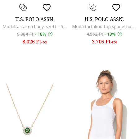
U.S. POLO ASSN.
U.S. POLO ASSN.
Modáltartalmú bugyi szett - 5 db, Többszínű
Modáltartalmú top spagettipántokkal, Bézs
9.884 Ft
-
18%
4.562 Ft
-
18%
8.026 Ft
3.705 Ft
-tól
-tól