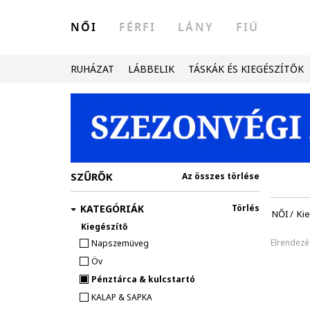
NŐI
FÉRFI
LÁNY
FIÚ
RUHÁZAT
LÁBBELIK
TÁSKÁK ÉS KIEGÉSZÍTŐK
SZŰRŐK
Az összes törlése
KATEGÓRIÁK
Törlés
NŐI
/
Ki
Kiegészítő
Elrendezé
Napszemüveg
Öv
Pénztárca & kulcstartó
KALAP & SAPKA