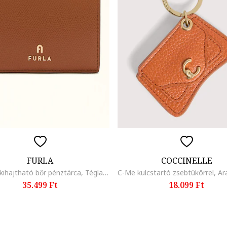
FURLA
COCCINELLE
Camelia kihajtható bőr pénztárca, Téglavörös
35.499 Ft
18.099 Ft