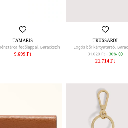
TAMARIS
TRUSSARDI
énztárca fedőlappal, Barackszín
Logós bőr kártyatartó, Barac
9.699 Ft
31.020 Ft
-
30%
21.714 Ft