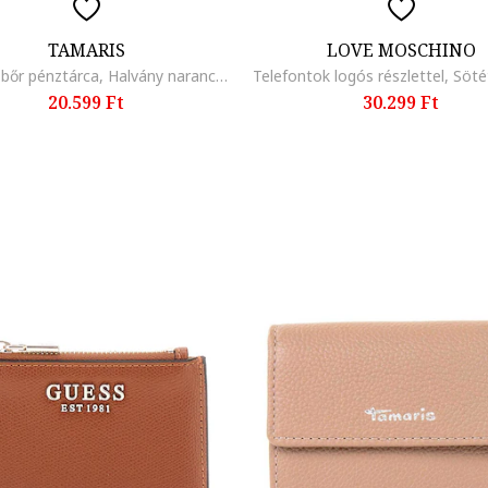
TAMARIS
LOVE MOSCHINO
Amanda bőr pénztárca, Halvány narancssárga
20.599 Ft
30.299 Ft