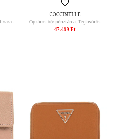
COCCINELLE
Telefontok logós részlettel, Sötét narancssárga
Cipzáros bőr pénztárca, Téglavörös
47.499 Ft