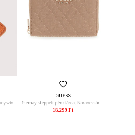
GUESS
C-Me kulcstartó zsebtükörrel, Aranyszín/Narancssárga
Isemay steppelt pénztárca, Narancssárga
18.299 Ft