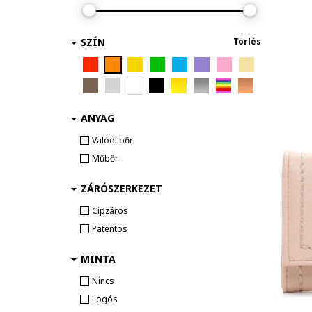
SZÍN
Törlés
ANYAG
Valódi bőr
Műbőr
ZÁRÓSZERKEZET
Cipzáros
Patentos
MINTA
Nincs
Logós