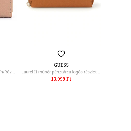
GUESS
Amanda bőr pénztárca, Barackszín/Rózsaszín
Laurel II műbőr pénztárca logós részlettel, Mandarinszín
13.999 Ft