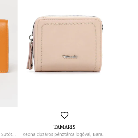
TAMARIS
Jodie patentos műbőr pénztárca, Sütőtökszín
Keona cipzáros pénztárca logóval, Barackszín