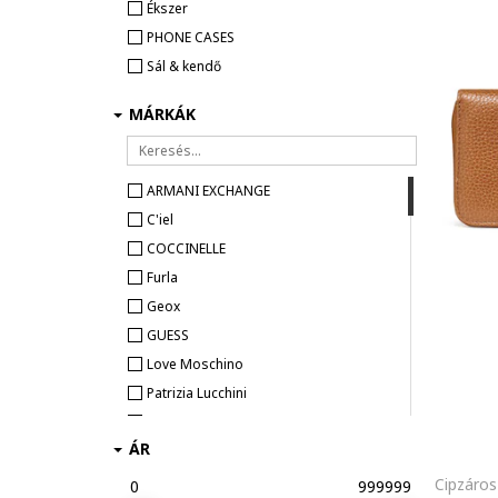
Ékszer
PHONE CASES
Sál & kendő
MÁRKÁK
ARMANI EXCHANGE
C'iel
COCCINELLE
Furla
Geox
GUESS
Love Moschino
Patrizia Lucchini
Tamaris
ÁR
Trussardi
0
999999