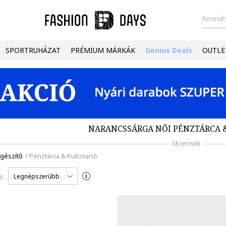
Keresés
SPORTRUHÁZAT
PRÉMIUM MÁRKÁK
Genius Deals
OUTLE
NARANCSSÁRGA NŐI PÉNZTÁRCA 
18 termék
egészítő
/
Pénztárca & Kulcstartó
Legnépszerűbb
s