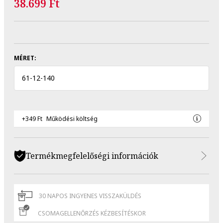
38.699 Ft
MÉRET:
61
-
12
-
140
+349 Ft
Működési költség
Termékmegfelelőségi információk
30 NAPOS INGYENES VISSZAKÜLDÉS
CSOMAGELLENŐRZÉS KÉZBESÍTÉSKOR