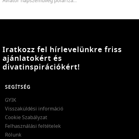
Aviator napszemüveg polarizált lencsékkel
Iratkozz fel hírlevelünkre friss
ajánlatokért és
divatinspirációkért!
SEGÍTSÉG
GYIK
Visszaküldési információ
Cookie Szabályzat
Felhasználási feltételek
Rólunk