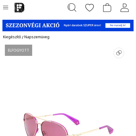
Kiegészítő
/
Napszemüveg
ELFOGYOTT