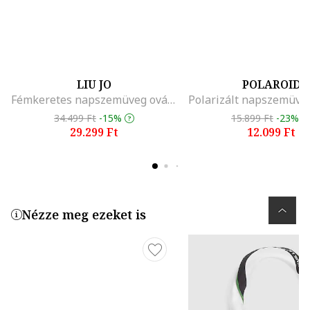
LIU JO
POLAROID
Fémkeretes napszemüveg ovális lencsékkel, Aranyszín/Sötétpiros
34.499 Ft
-15%
15.899 Ft
-23%
29.299 Ft
12.099 Ft
Nézze meg ezeket is