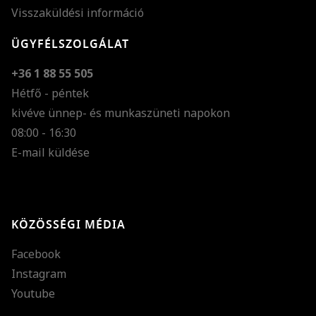
Visszaküldési információ
ÜGYFÉLSZOLGÁLAT
+36 1 88 55 505
Hétfő - péntek
kivéve ünnep- és munkaszüneti napokon
Szöveg méretének n
08:00 - 16:30
E-mail küldése
Szöveg méretének c
Szóköz növelése
Szóköz csökkentése
KÖZÖSSÉGI MÉDIA
Sortávolság növelés
Facebook
Sortávolság csökken
Instagram
Színek invertálása
Youtube