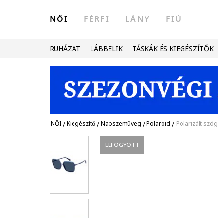
NŐI
FÉRFI
LÁNY
FIÚ
RUHÁZAT
LÁBBELIK
TÁSKÁK ÉS KIEGÉSZÍTŐK
NŐI
/
Kiegészítő
/
Napszemüveg
/
Polaroid
/
Polarizált szö
ELFOGYOTT