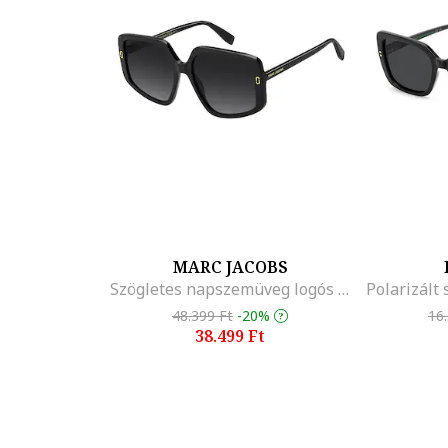
MARC JACOBS
Szögletes napszemüveg logós részlettel, Fekete
48.399 Ft
-20%
16
38.499 Ft