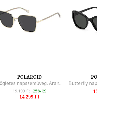
POLAROID
POLAROID
Szögletes napszemüveg, Aranyszín
19.199 Ft
-25%
15.999 Ft
14.299 Ft