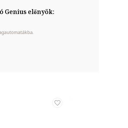
ó Genius előnyök:
magautomatákba.