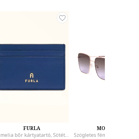
FURLA
MOSCHINO
Camelia bőr kártyatartó, Sötétkék