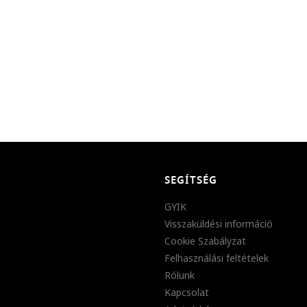
SEGÍTSÉG
GYIK
Visszaküldési információ
Cookie Szabályzat
Felhasználási feltételek
Rólunk
Kapcsolat