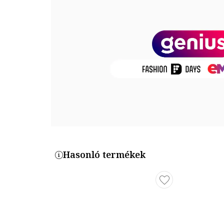
Összetétel
Keret anyaga: polikarbonát
Lencsék anyaga: triacetát
Méretek
Lencse szélessége: 59 mm
Híd szélesség: 17 mm
Szár hosszúság: 145 mm
Termékszám
PLD-6128-S-PJP
Hasonló termékek