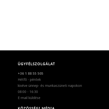
ÜGYFÉLSZOLGÁLAT
+36 1 88 55 505
Hétfő - péntek
kivéve ünnep- és munkaszüneti napokon
08:00 - 16:30
E-mail küldése
KÖZÖSSÉGI MÉDIA