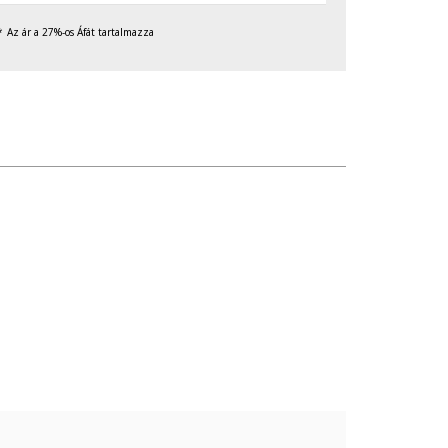
Az ár a 27%-os Áfát tartalmazza
való érintkezését, valamint ne tedd ki túlzott