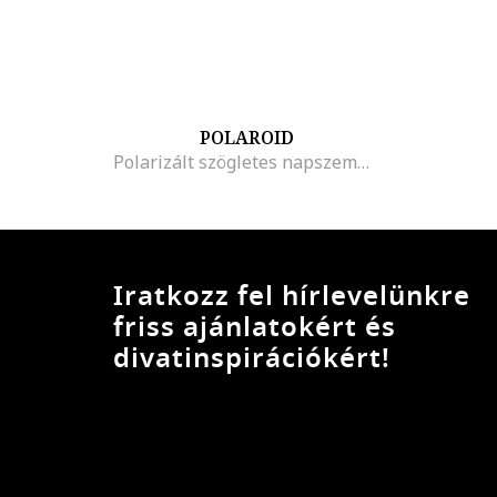
POLAROID
Polarizált szögletes napszemüveg, Sötétkék
Iratkozz fel hírlevelünkre
friss ajánlatokért és
divatinspirációkért!