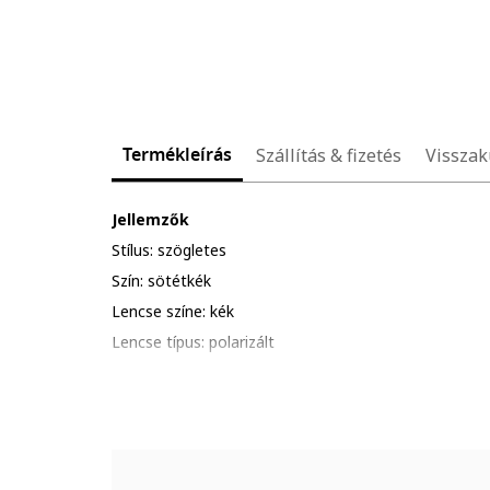
Termékleírás
Szállítás & fizetés
Visszak
Jellemzők
Stílus: szögletes
Szín: sötétkék
Lencse színe: kék
Lencse típus: polarizált
UV védelem: 3
Részletek: kerüld a termék ütődését, karcolódását; al
hőhatásnak.
Csomagolás: a termék logóval ellátott csomagolásba