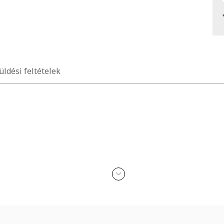
üldési feltételek
kohollal, parfümmel, acetonnal, mosószerrel és koptató felületekkel 
n érkezik