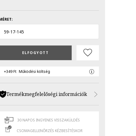
MÉRET:
59
-
17
-
145
ELFOGYOTT
+349 Ft
Működési költség
Termékmegfelelőségi információk
30 NAPOS INGYENES VISSZAKÜLDÉS
CSOMAGELLENŐRZÉS KÉZBESÍTÉSKOR