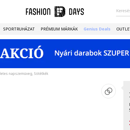
Keresés
SPORTRUHÁZAT
PRÉMIUM MÁRKÁK
Genius Deals
OUTLE
gletes napszemüveg, Sötétkék