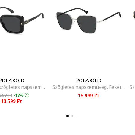
POLAROID
POLAROID
Polarizált szögletes napszemüveg, Fekete
Szögletes napszemüveg, Fekete/Ezüstszín
.599 Ft
-18%
15.999 Ft
13.599 Ft