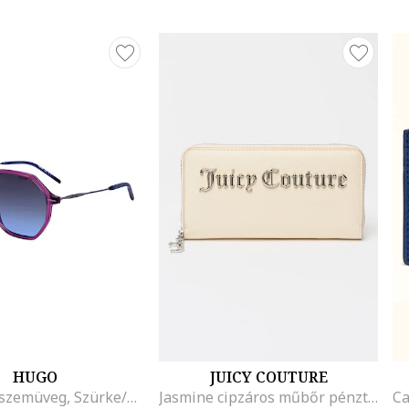
HUGO
JUICY COUTURE
Ovális napszemüveg, Szürke/Lila
Jasmine cipzáros műbőr pénztárca, Krémszín