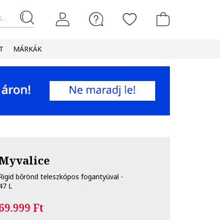
...
T
MÁRKÁK
Myvalice
Rigid bőrönd teleszkópos fogantyúval -
47 L
69.999 Ft