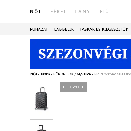
NŐI
FÉRFI
LÁNY
FIÚ
RUHÁZAT
LÁBBELIK
TÁSKÁK ÉS KIEGÉSZÍTŐK
NŐI
/
Táska
/
BŐRÖNDÖK
/
Myvalice
/
Rigid bőrönd teleszkó
ELFOGYOTT