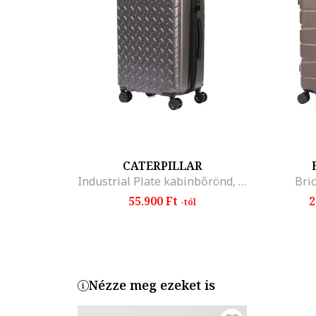
CATERPILLAR
Industrial Plate kabinbőrönd, ABS, 37.5x23.5x54 cm (HxSzxM)
Bric
55.900 Ft
2
-tól
Nézze meg ezeket is