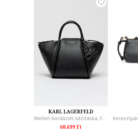
KARL LAGERFELD
Wellen bordázott kézitáska, Fekete
68.699 Ft