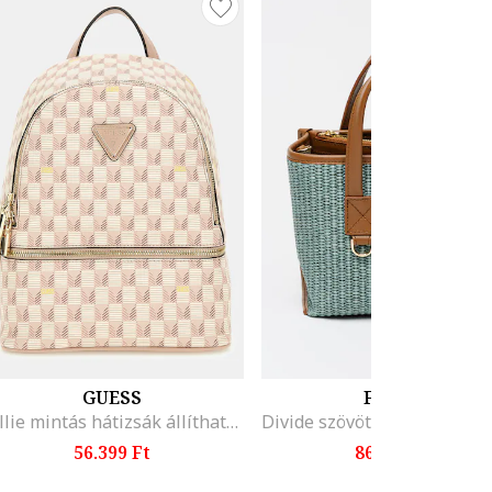
GUESS
FURLA
Follie mintás hátizsák állítható pántokkal, Fehér/Bézs
56.399 Ft
86.599 Ft