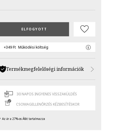
ELFOGYOTT
+349 Ft
Működési költség
Termékmegfelelőségi információk
30 NAPOS INGYENES VISSZAKÜLDÉS
CSOMAGELLENŐRZÉS KÉZBESÍTÉSKOR
Az ár a 27%-os Áfát tartalmazza