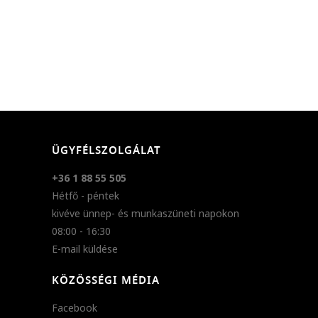
ÜGYFÉLSZOLGÁLAT
+36 1 88 55 505
Hétfő - péntek
kivéve ünnep- és munkaszüneti napokon
08:00 - 16:30
E-mail küldése
KÖZÖSSÉGI MÉDIA
Facebook