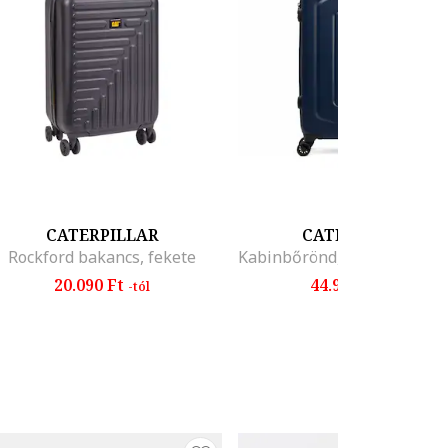
CATERPILLAR
CATERPILLAR
Rockford bakancs, fekete
20.090 Ft
44.900 Ft
-tól
-tól