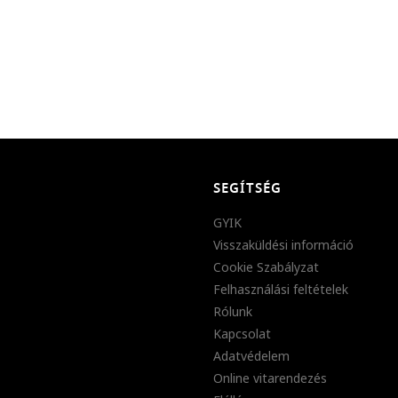
SEGÍTSÉG
GYIK
Visszaküldési információ
Cookie Szabályzat
Felhasználási feltételek
Rólunk
Kapcsolat
Adatvédelem
Online vitarendezés