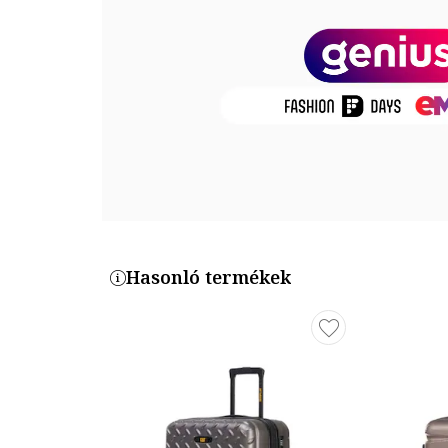
Mélység: 25 cm
Szélesség: 39 cm
Magasság: 59 cm
Termékszám
853MYV1265
Hasonló termékek