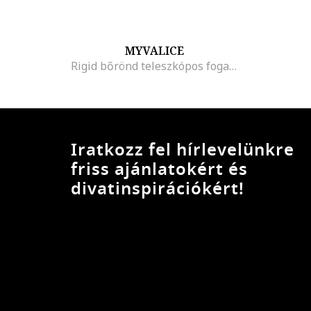
MYVALICE
Rigid bőrönd teleszkópos fogantyúval - 47 L
Iratkozz fel hírlevelünkre
friss ajánlatokért és
divatinspirációkért!