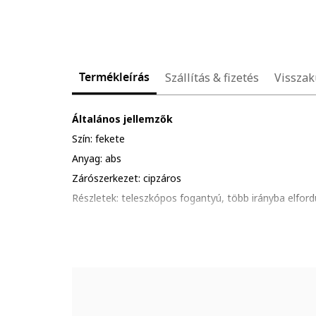
Termékleírás
Szállítás & fizetés
Visszak
Általános jellemzők
Szín: fekete
Anyag: abs
Zárószerkezet: cipzáros
Részletek: teleszkópos fogantyú, több irányba elford
Zár típus: számzáras
Összetétel
Külső anyag: 100% abs
Méretek
Kapacitás: 47 l