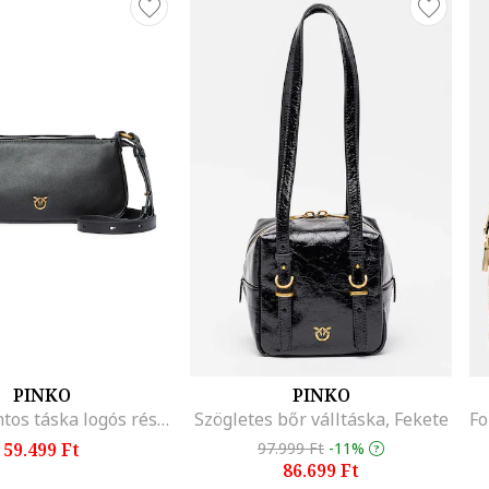
PINKO
PINKO
Keresztpántos táska logós részlettel, Fekete
Szögletes bőr válltáska, Fekete
59.499 Ft
97.999 Ft
-11%
86.699 Ft