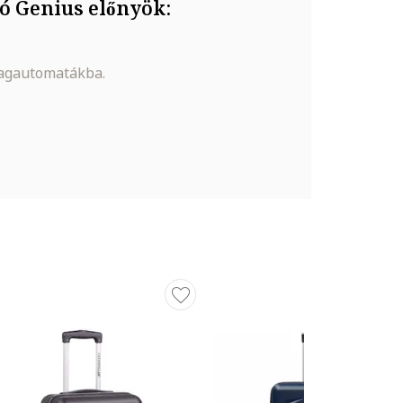
ó Genius előnyök:
magautomatákba.