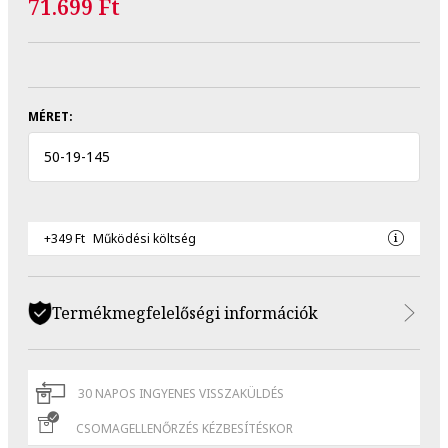
71.699 Ft
MÉRET:
50
-
19
-
145
+349 Ft
Működési költség
Termékmegfelelőségi információk
30 NAPOS INGYENES VISSZAKÜLDÉS
CSOMAGELLENŐRZÉS KÉZBESÍTÉSKOR