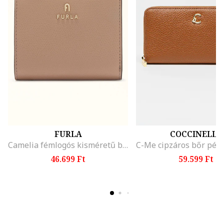
FURLA
COCCINELLE
Camelia fémlogós kisméretű bőr pénztárca, Homokbarna
46.699 Ft
59.599 Ft