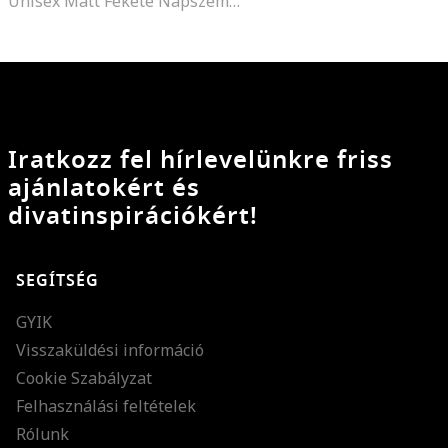
Unisex Matt Fekete Napszemüveg
Iratkozz fel hírlevelünkre friss
ajánlatokért és
divatinspirációkért!
SEGÍTSÉG
GYIK
Visszaküldési információ
Cookie Szabályzat
Felhasználási feltételek
Rólunk