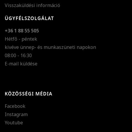
Visszaküldési információ
ÜGYFÉLSZOLGÁLAT
+36 1 88 55 505
Hétfő - péntek
kivéve ünnep- és munkaszüneti napokon
Szöveg méretének n
08:00 - 16:30
E-mail küldése
Szöveg méretének c
Szóköz növelése
Szóköz csökkentése
KÖZÖSSÉGI MÉDIA
Sortávolság növelés
Facebook
Sortávolság csökken
Instagram
Színek invertálása
Youtube